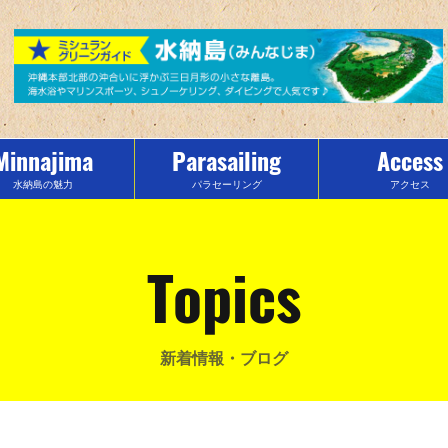
Minnajima
Parasailing
Access
水納島の魅力
パラセーリング
アクセス
Topics
新着情報・ブログ