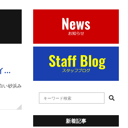
イ…
白い砂浜み
新着記事