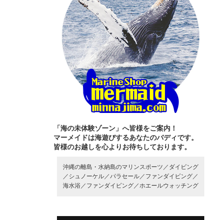
「海の未体験ゾーン」へ皆様をご案内！
マーメイドは海遊びするあなたのバディです。
皆様のお越しを心よりお待ちしております。
沖縄の離島・水納島のマリンスポーツ／
ダイビング
／
シュノーケル／
パラセール／
ファンダイビング／
海水浴／
ファンダイビング／
ホエールウォッチング