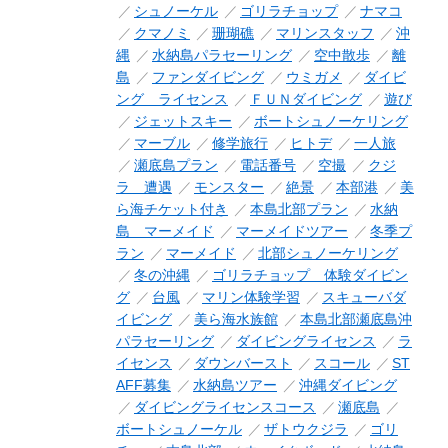
シュノーケル
ゴリラチョップ
ナマコ
クマノミ
珊瑚礁
マリンスタッフ
沖
縄
水納島パラセーリング
空中散歩
離
島
ファンダイビング
ウミガメ
ダイビ
ング ライセンス
ＦＵＮダイビング
遊び
ジェットスキー
ボートシュノーケリング
マーブル
修学旅行
ヒトデ
一人旅
瀬底島プラン
電話番号
空撮
クジ
ラ 遭遇
モンスター
絶景
本部港
美
ら海チケット付き
本島北部プラン
水納
島 マーメイド
マーメイドツアー
冬季プ
ラン
マーメイド
北部シュノーケリング
冬の沖縄
ゴリラチョップ 体験ダイビン
グ
台風
マリン体験学習
スキューバダ
イビング
美ら海水族館
本島北部瀬底島沖
パラセーリング
ダイビングライセンス
ラ
イセンス
ダウンバースト
スコール
ST
AFF募集
水納島ツアー
沖縄ダイビング
ダイビングライセンスコース
瀬底島
ボートシュノーケル
ザトウクジラ
ゴリ