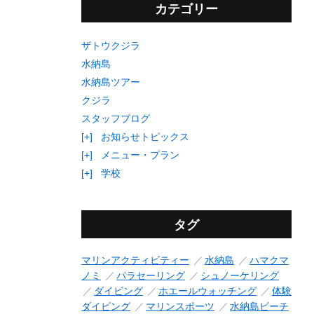
カテゴリー
ザトウクジラ
水納島
水納島ツアー
クジラ
スタッフブログ
[+]
お知らせトピックス
[+]
メニュー・プラン
[+]
学校
タグ
マリンアクティビティー
水納島
ハマクマ
ノミ
パラセーリング
シュノーケリング
ダイビング
ホエールウォッチング
体験
ダイビング
マリンスポーツ
水納島ビーチ