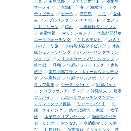
チョ
本島北部
ウェイクボード
水納島
マーメイド
本部町
海
海水浴
アク
ティビティ
ビーチ
伊江島
ニモ
夏休
み
バブルリング
バナナボード
エメラ
ルドグリーン
晴れ
北部体験ダイビング
台風情報
マリンショップ
本島北部発ホ
エールウォッチング
とちぎテレビ
カミナ
リのチャリ旅
水納島体験ダイビング
水納
島シュノーケリング
パラセーリングマリン
ショップ
マリンスポーツマリンショップ
崎本部
珊瑚
沖縄パラセーリング
家族
旅行
本島北部プラン ホエールウォッチン
グ
沖縄旅行
沖縄マリンスポーツ
ス
タッフ募集
シーズンバイト
短期バイト
クロワッサンアイランド
沖縄求人
短期
アルバイト
ホエールウォッチングツアー
マリンスタッフ募集
リゾートバイト
沖
縄 ダイビング
崎本部緑地
家族
女子
旅
水納島クリアカヤック
瀬底島沖パラ
セーリング
おきなわ
水納島マリンスポー
ツ
社員旅行
卒業旅行
ダイビング 沖