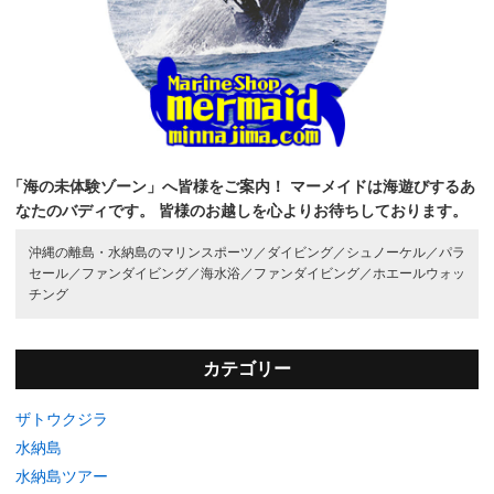
「海の未体験ゾーン」へ皆様をご案内！
マーメイドは海遊びするあ
なたのバディです。
皆様のお越しを心よりお待ちしております。
沖縄の離島・水納島のマリンスポーツ／
ダイビング／
シュノーケル／
パラ
セール／
ファンダイビング／
海水浴／
ファンダイビング／
ホエールウォッ
チング
カテゴリー
ザトウクジラ
水納島
水納島ツアー