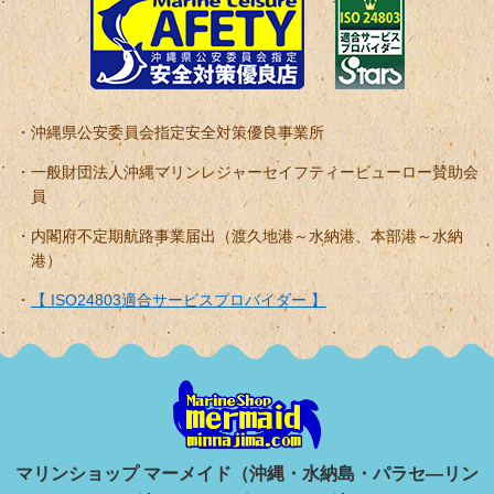
沖縄県公安委員会指定安全対策優良事業所
一般財団法人沖縄マリンレジャーセイフティービューロー賛助会
員
内閣府不定期航路事業届出（渡久地港～水納港、本部港～水納
港）
【 ISO24803適合サービスプロバイダー 】
マリンショップ マーメイド（沖縄・水納島・パラセ―リン