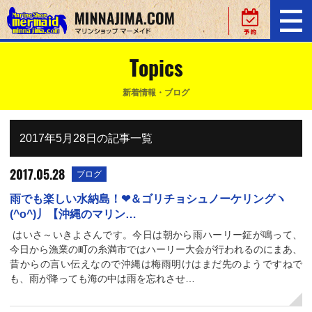
Topics
新着情報・ブログ
2017年5月28日の記事一覧
2017.05.28
ブログ
雨でも楽しい水納島！❤＆ゴリチョシュノーケリングヽ
(^o^)丿【沖縄のマリン…
はいさ～いきよさんです。今日は朝から雨ハーリー鉦が鳴って、
今日から漁業の町の糸満市ではハーリー大会が行われるのにまあ、
昔からの言い伝えなので沖縄は梅雨明けはまだ先のようですねで
も、雨が降っても海の中は雨を忘れさせ…