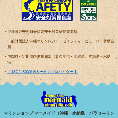
沖縄県公安委員会指定安全対策優良事業所
一般財団法人沖縄マリンレジャーセイフティービューロー賛助会
員
内閣府不定期航路事業届出（渡久地港～水納港、本部港～水納
港）
【 ISO24803適合サービスプロバイダー 】
マリンショップ マーメイド（沖縄・水納島・パラセ―リン