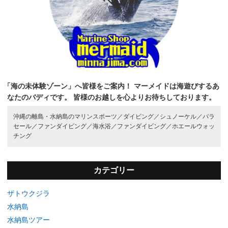
「海の未体験ゾーン」へ皆様をご案内！
マーメイドは海遊びするあ
なたのバディです。
皆様のお越しを心よりお待ちしております。
沖縄の離島・水納島のマリンスポーツ／
ダイビング／
シュノーケル／
パラ
セール／
ファンダイビング／
海水浴／
ファンダイビング／
ホエールウォッ
チング
カテゴリー
ザトウクジラ
水納島
水納島ツアー