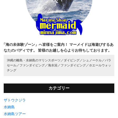
「海の未体験ゾーン」へ皆様をご案内！
マーメイドは海遊びするあ
なたのバディです。
皆様のお越しを心よりお待ちしております。
沖縄の離島・水納島のマリンスポーツ／
ダイビング／
シュノーケル／
パラ
セール／
ファンダイビング／
海水浴／
ファンダイビング／
ホエールウォッ
チング
カテゴリー
ザトウクジラ
水納島
水納島ツアー