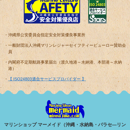
沖縄県公安委員会指定安全対策優良事業所
一般財団法人沖縄マリンレジャーセイフティービューロー賛助会
員
内閣府不定期航路事業届出（渡久地港～水納港、本部港～水納
港）
【 ISO24803適合サービスプロバイダー 】
マリンショップ マーメイド（沖縄・水納島・パラセ―リン