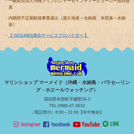
一般財団法人沖縄マリンレジャーセイフティービューロー賛助会
員
内閣府不定期航路事業届出（渡久地港～水納港、本部港～水納
港）
【 ISO24803適合サービスプロバイダー 】
マリンショップ マーメイド（沖縄・水納島・パラセ―リン
グ・ホエールウォッチング）
国頭郡本部町字健堅35-3
TEL:0980-47-3632
（電話受付）8:00～21:00【年中無休】