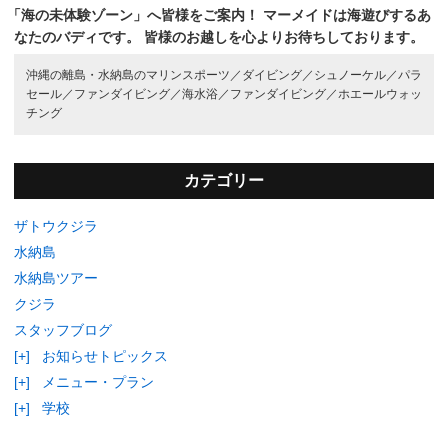
「海の未体験ゾーン」へ皆様をご案内！
マーメイドは海遊びするあ
なたのバディです。
皆様のお越しを心よりお待ちしております。
沖縄の離島・水納島のマリンスポーツ／
ダイビング／
シュノーケル／
パラ
セール／
ファンダイビング／
海水浴／
ファンダイビング／
ホエールウォッ
チング
カテゴリー
ザトウクジラ
水納島
水納島ツアー
クジラ
スタッフブログ
[+]
お知らせトピックス
[+]
メニュー・プラン
[+]
学校