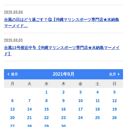
2026.08.06
台風の日はどう過ごす？🤔【沖縄マリンスポーツ専門店★水納島
マーメイド…
2026.08.05
台風13号接近中🌀【沖縄マリンスポーツ専門店★水納島マーメイ
ド】
2021年9月
前月
次月
月
火
水
木
金
土
日
1
2
3
4
5
6
7
8
9
10
11
12
13
14
15
16
17
18
19
20
21
22
23
24
25
26
27
28
29
30