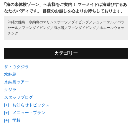
「海の未体験ゾーン」へ皆様をご案内！
マーメイドは海遊びするあ
なたのバディです。
皆様のお越しを心よりお待ちしております。
沖縄の離島・水納島のマリンスポーツ／
ダイビング／
シュノーケル／
パラ
セール／
ファンダイビング／
海水浴／
ファンダイビング／
ホエールウォッ
チング
カテゴリー
ザトウクジラ
水納島
水納島ツアー
クジラ
スタッフブログ
[+]
お知らせトピックス
[+]
メニュー・プラン
[+]
学校