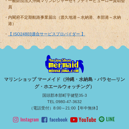
一般財団法人沖縄マリンレジャーセイフティービューロー賛助会
員
内閣府不定期航路事業届出（渡久地港～水納港、本部港～水納
港）
【 ISO24803適合サービスプロバイダー 】
マリンショップ マーメイド（沖縄・水納島・パラセ―リン
グ・ホエールウォッチング）
国頭郡本部町字健堅35-3
TEL:0980-47-3632
（電話受付）8:00～21:00【年中無休】