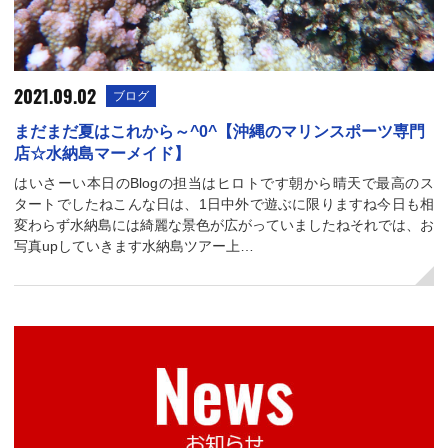
2021.09.02
ブログ
まだまだ夏はこれから～^0^【沖縄のマリンスポーツ専門
店☆水納島マーメイド】
はいさーい本日のBlogの担当はヒロトです朝から晴天で最高のス
タートでしたねこんな日は、1日中外で遊ぶに限りますね今日も相
変わらず水納島には綺麗な景色が広がっていましたねそれでは、お
写真upしていきます水納島ツアー上…