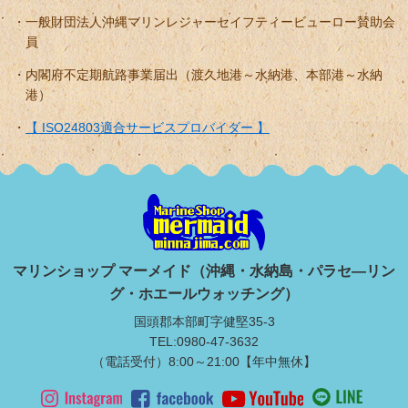
一般財団法人沖縄マリンレジャーセイフティービューロー賛助会
員
内閣府不定期航路事業届出（渡久地港～水納港、本部港～水納
港）
【 ISO24803適合サービスプロバイダー 】
マリンショップ マーメイド（沖縄・水納島・パラセ―リン
グ・ホエールウォッチング）
国頭郡本部町字健堅35-3
TEL:0980-47-3632
（電話受付）8:00～21:00【年中無休】