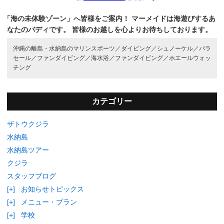
「海の未体験ゾーン」へ皆様をご案内！
マーメイドは海遊びするあ
なたのバディです。
皆様のお越しを心よりお待ちしております。
沖縄の離島・水納島のマリンスポーツ／
ダイビング／
シュノーケル／
パラ
セール／
ファンダイビング／
海水浴／
ファンダイビング／
ホエールウォッ
チング
カテゴリー
ザトウクジラ
水納島
水納島ツアー
クジラ
スタッフブログ
[+]
お知らせトピックス
[+]
メニュー・プラン
[+]
学校