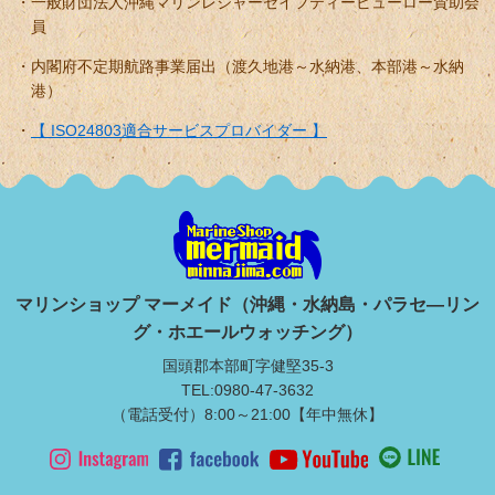
一般財団法人沖縄マリンレジャーセイフティービューロー賛助会
員
内閣府不定期航路事業届出（渡久地港～水納港、本部港～水納
港）
【 ISO24803適合サービスプロバイダー 】
マリンショップ マーメイド（沖縄・水納島・パラセ―リン
グ・ホエールウォッチング）
国頭郡本部町字健堅35-3
TEL:0980-47-3632
（電話受付）8:00～21:00【年中無休】