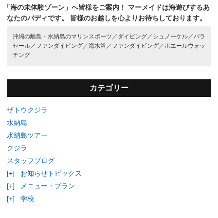
「海の未体験ゾーン」へ皆様をご案内！
マーメイドは海遊びするあ
なたのバディです。
皆様のお越しを心よりお待ちしております。
沖縄の離島・水納島のマリンスポーツ／
ダイビング／
シュノーケル／
パラ
セール／
ファンダイビング／
海水浴／
ファンダイビング／
ホエールウォッ
チング
カテゴリー
ザトウクジラ
水納島
水納島ツアー
クジラ
スタッフブログ
[+]
お知らせトピックス
[+]
メニュー・プラン
[+]
学校