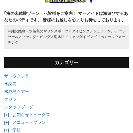
「海の未体験ゾーン」へ皆様をご案内！
マーメイドは海遊びするあ
なたのバディです。
皆様のお越しを心よりお待ちしております。
沖縄の離島・水納島のマリンスポーツ／
ダイビング／
シュノーケル／
パラ
セール／
ファンダイビング／
海水浴／
ファンダイビング／
ホエールウォッ
チング
カテゴリー
ザトウクジラ
水納島
水納島ツアー
クジラ
スタッフブログ
[+]
お知らせトピックス
[+]
メニュー・プラン
[+]
学校