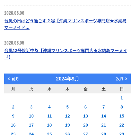
2026.08.06
台風の日はどう過ごす？🤔【沖縄マリンスポーツ専門店★水納島
マーメイド…
2026.08.05
台風13号接近中🌀【沖縄マリンスポーツ専門店★水納島マーメイ
ド】
2024年9月
前月
次月
月
火
水
木
金
土
日
1
2
3
4
5
6
7
8
9
10
11
12
13
14
15
16
17
18
19
20
21
22
23
24
25
26
27
28
29