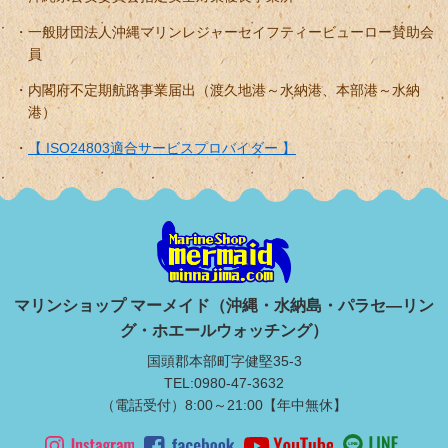
一般財団法人沖縄マリンレジャーセイフティービューロー賛助会
員
内閣府不定期航路事業届出（渡久地港～水納港、本部港～水納
港）
【 ISO24803適合サービスプロバイダー 】
マリンショップ マーメイド（沖縄・水納島・パラセ―リン
グ・ホエールウォッチング）
国頭郡本部町字健堅35-3
TEL:0980-47-3632
（電話受付）8:00～21:00【年中無休】