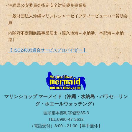
沖縄県公安委員会指定安全対策優良事業所
一般財団法人沖縄マリンレジャーセイフティービューロー賛助会
員
内閣府不定期航路事業届出（渡久地港～水納港、本部港～水納
港）
【 ISO24803適合サービスプロバイダー 】
マリンショップ マーメイド（沖縄・水納島・パラセ―リン
グ・ホエールウォッチング）
国頭郡本部町字健堅35-3
TEL:0980-47-3632
（電話受付）8:00～21:00【年中無休】