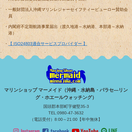
一般財団法人沖縄マリンレジャーセイフティービューロー賛助会
員
内閣府不定期航路事業届出（渡久地港～水納港、本部港～水納
港）
【 ISO24803適合サービスプロバイダー 】
マリンショップ マーメイド（沖縄・水納島・パラセ―リン
グ・ホエールウォッチング）
国頭郡本部町字健堅35-3
TEL:0980-47-3632
（電話受付）8:00～21:00【年中無休】