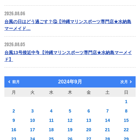
2026.08.06
台風の日はどう過ごす？🤔【沖縄マリンスポーツ専門店★水納島
マーメイド…
2026.08.05
台風13号接近中🌀【沖縄マリンスポーツ専門店★水納島マーメイ
ド】
2024年9月
前月
次月
月
火
水
木
金
土
日
1
2
3
4
5
6
7
8
9
10
11
12
13
14
15
16
17
18
19
20
21
22
23
24
25
26
27
28
29