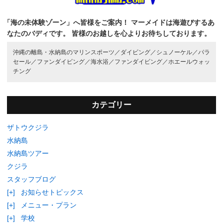
「海の未体験ゾーン」へ皆様をご案内！
マーメイドは海遊びするあ
なたのバディです。
皆様のお越しを心よりお待ちしております。
沖縄の離島・水納島のマリンスポーツ／
ダイビング／
シュノーケル／
パラ
セール／
ファンダイビング／
海水浴／
ファンダイビング／
ホエールウォッ
チング
カテゴリー
ザトウクジラ
水納島
水納島ツアー
クジラ
スタッフブログ
[+]
お知らせトピックス
[+]
メニュー・プラン
[+]
学校