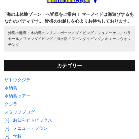
「海の未体験ゾーン」へ皆様をご案内！
マーメイドは海遊びするあ
なたのバディです。
皆様のお越しを心よりお待ちしております。
沖縄の離島・水納島のマリンスポーツ／
ダイビング／
シュノーケル／
パラ
セール／
ファンダイビング／
海水浴／
ファンダイビング／
ホエールウォッ
チング
カテゴリー
ザトウクジラ
水納島
水納島ツアー
クジラ
スタッフブログ
[+]
お知らせトピックス
[+]
メニュー・プラン
[+]
学校