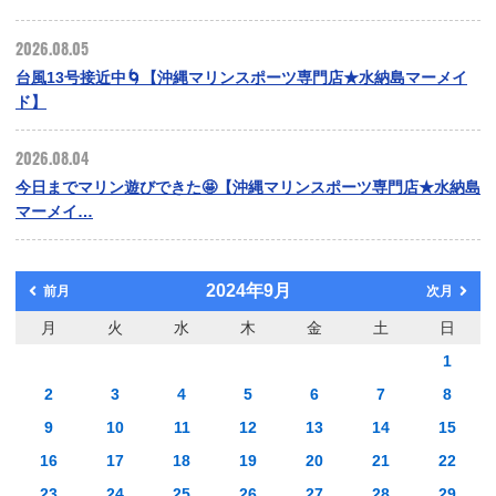
2026.08.05
台風13号接近中🌀【沖縄マリンスポーツ専門店★水納島マーメイ
ド】
2026.08.04
今日までマリン遊びできた🤩【沖縄マリンスポーツ専門店★水納島
マーメイ…
2024年9月
前月
次月
月
火
水
木
金
土
日
1
2
3
4
5
6
7
8
9
10
11
12
13
14
15
16
17
18
19
20
21
22
23
24
25
26
27
28
29