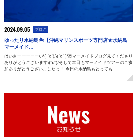
2024.09.05
ブログ
ゆったり水納島🏝【沖縄マリンスポーツ専門店★水納島
マーメイド…
はいさーーーーーい\( ˆoˆ)/\(ˆoˆ )/🌺マーメイドブログ見てくださり
ありがとうございます\(ˆoˆ)/そして本日もマーメイドツアーのご参
加ありがとうございましたっ！.今日の水納島もとっても…