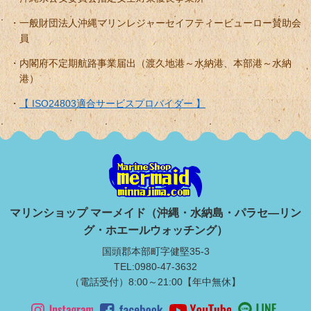
一般財団法人沖縄マリンレジャーセイフティービューロー賛助会
員
内閣府不定期航路事業届出（渡久地港～水納港、本部港～水納
港）
【 ISO24803適合サービスプロバイダー 】
マリンショップ マーメイド（沖縄・水納島・パラセ―リン
グ・ホエールウォッチング）
国頭郡本部町字健堅35-3
TEL:0980-47-3632
（電話受付）8:00～21:00【年中無休】