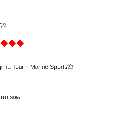
👇
◆◆◆
ima
Tour・Marine Sports🌺
 sessions
↓↓