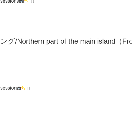
 sessions
↓↓
リング
/N
orthern part of the main island（F
 session
↓↓