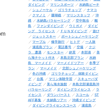
ダイビング
マリンスポーツ
水納島ビーチ
シュノーケル
ゴリラチョップ
ナマコ
クマノミ
珊瑚礁
マリンスタッフ
沖
縄
水納島パラセーリング
空中散歩
離
島
ファンダイビング
ウミガメ
ダイビ
ング ライセンス
ＦＵＮダイビング
遊び
rom
ジェットスキー
ボートシュノーケリング
マーブル
修学旅行
ヒトデ
一人旅
瀬底島プラン
電話番号
空撮
クジ
ラ 遭遇
モンスター
絶景
本部港
美
ら海チケット付き
本島北部プラン
水納
島 マーメイド
マーメイドツアー
冬季プ
ラン
マーメイド
北部シュノーケリング
冬の沖縄
ゴリラチョップ 体験ダイビン
グ
台風
マリン体験学習
スキューバダ
イビング
美ら海水族館
本島北部瀬底島沖
パラセーリング
ダイビングライセンス
ラ
イセンス
ダウンバースト
スコール
ST
AFF募集
水納島ツアー
沖縄ダイビング
ダイビングライセンスコース
瀬底島