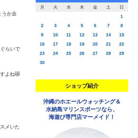
月
火
水
木
金
土
日
ょうか⛱
1
2
3
4
5
6
7
8
9
10
11
12
13
14
15
16
17
18
19
20
21
22
たぐらいで
23
24
25
26
27
28
29
30
すよね😿
ショップ紹介
沖縄のホエールウォッチング＆
水納島マリンスポーツなら、
海遊び専門店マーメイド！
スメいた