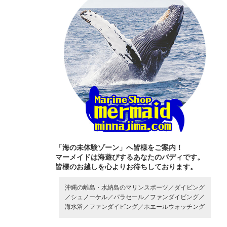
「海の未体験ゾーン」へ皆様をご案内！
マーメイドは海遊びするあなたのバディです。
皆様のお越しを心よりお待ちしております。
沖縄の離島・水納島のマリンスポーツ／
ダイビング
／
シュノーケル／
パラセール／
ファンダイビング／
海水浴／
ファンダイビング／
ホエールウォッチング