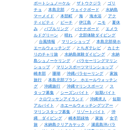
ボートシュノーケル
ザトウクジラ
ゴリ
チョ
本島北部
ウェイクボード
水納島
マーメイド
本部町
海
海水浴
アク
ティビティ
ビーチ
伊江島
ニモ
夏休
み
バブルリング
バナナボード
エメラ
ルドグリーン
晴れ
北部体験ダイビング
台風情報
マリンショップ
本島北部発ホ
エールウォッチング
とちぎテレビ
カミナ
リのチャリ旅
水納島体験ダイビング
水納
島シュノーケリング
パラセーリングマリン
ショップ
マリンスポーツマリンショップ
崎本部
珊瑚
沖縄パラセーリング
家族
旅行
本島北部プラン ホエールウォッチン
グ
沖縄旅行
沖縄マリンスポーツ
ス
タッフ募集
シーズンバイト
短期バイト
クロワッサンアイランド
沖縄求人
短期
アルバイト
ホエールウォッチングツアー
マリンスタッフ募集
リゾートバイト
沖
縄 ダイビング
崎本部緑地
家族
女子
旅
水納島クリアカヤック
瀬底島沖パラ