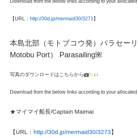
Download from the below links according to your allocated
【URL：
http://30d.jp/mermaid30/3271
】
本島北部（モトブコウ発）パラセー
Motobu Port）
Parasailing
🌺
写真のダウンロードはこちらから
↓↓
Download from the below links according to your allocated
★マイマイ船長/Captain Maimai
【URL：
http://30d.jp/mermaid30/3273
】