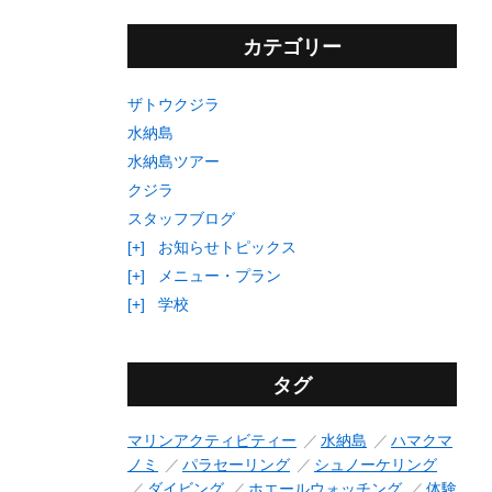
カテゴリー
ザトウクジラ
水納島
水納島ツアー
クジラ
スタッフブログ
[+]
お知らせトピックス
[+]
メニュー・プラン
[+]
学校
タグ
マリンアクティビティー
水納島
ハマクマ
ノミ
パラセーリング
シュノーケリング
ダイビング
ホエールウォッチング
体験