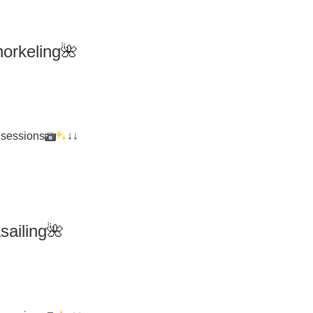
orkeling
🌺
 sessions
↓↓
iling🌺