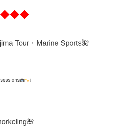
◆◆◆
ima
Tour・Marine Sports🌺
 sessions
↓↓
orkeling
🌺