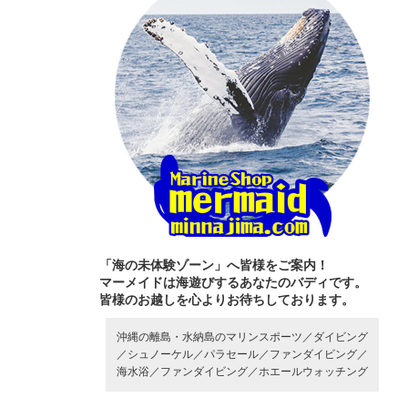
「海の未体験ゾーン」へ皆様をご案内！
マーメイドは海遊びするあなたのバディです。
皆様のお越しを心よりお待ちしております。
沖縄の離島・水納島のマリンスポーツ／
ダイビング
／
シュノーケル／
パラセール／
ファンダイビング／
海水浴／
ファンダイビング／
ホエールウォッチング