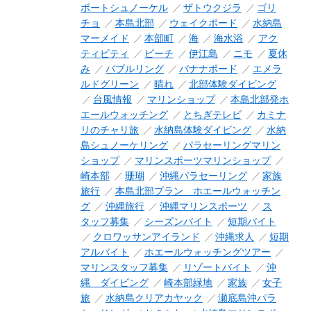
ボートシュノーケル
ザトウクジラ
ゴリ
チョ
本島北部
ウェイクボード
水納島
マーメイド
本部町
海
海水浴
アク
ティビティ
ビーチ
伊江島
ニモ
夏休
み
バブルリング
バナナボード
エメラ
ルドグリーン
晴れ
北部体験ダイビング
台風情報
マリンショップ
本島北部発ホ
エールウォッチング
とちぎテレビ
カミナ
リのチャリ旅
水納島体験ダイビング
水納
島シュノーケリング
パラセーリングマリン
ショップ
マリンスポーツマリンショップ
崎本部
珊瑚
沖縄パラセーリング
家族
旅行
本島北部プラン ホエールウォッチン
グ
沖縄旅行
沖縄マリンスポーツ
ス
タッフ募集
シーズンバイト
短期バイト
クロワッサンアイランド
沖縄求人
短期
アルバイト
ホエールウォッチングツアー
マリンスタッフ募集
リゾートバイト
沖
縄 ダイビング
崎本部緑地
家族
女子
旅
水納島クリアカヤック
瀬底島沖パラ