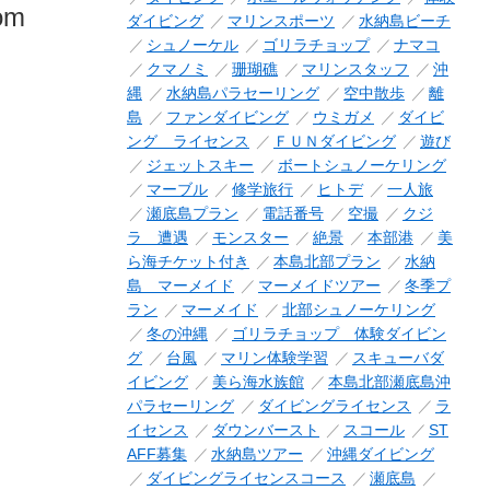
rom
ダイビング
マリンスポーツ
水納島ビーチ
シュノーケル
ゴリラチョップ
ナマコ
クマノミ
珊瑚礁
マリンスタッフ
沖
縄
水納島パラセーリング
空中散歩
離
島
ファンダイビング
ウミガメ
ダイビ
ング ライセンス
ＦＵＮダイビング
遊び
ジェットスキー
ボートシュノーケリング
マーブル
修学旅行
ヒトデ
一人旅
瀬底島プラン
電話番号
空撮
クジ
ラ 遭遇
モンスター
絶景
本部港
美
ら海チケット付き
本島北部プラン
水納
島 マーメイド
マーメイドツアー
冬季プ
ラン
マーメイド
北部シュノーケリング
冬の沖縄
ゴリラチョップ 体験ダイビン
グ
台風
マリン体験学習
スキューバダ
イビング
美ら海水族館
本島北部瀬底島沖
パラセーリング
ダイビングライセンス
ラ
イセンス
ダウンバースト
スコール
ST
AFF募集
水納島ツアー
沖縄ダイビング
ダイビングライセンスコース
瀬底島