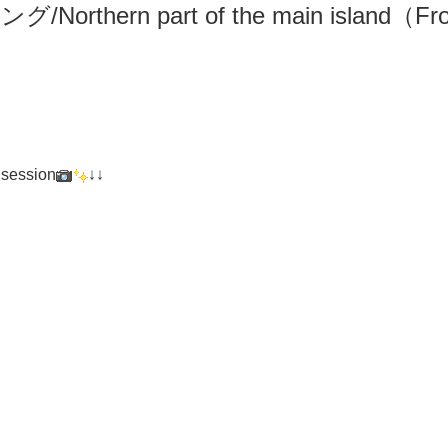
リング
/N
orthern part of the main island（F
 session
↓↓