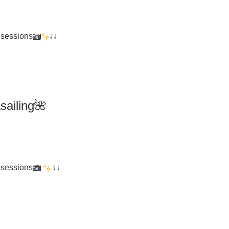
 sessions
↓↓
iling🌺
 sessions
↓↓