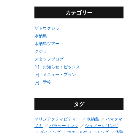
カテゴリー
ザトウクジラ
水納島
水納島ツアー
クジラ
スタッフブログ
[+]
お知らせトピックス
[+]
メニュー・プラン
[+]
学校
タグ
マリンアクティビティー
水納島
ハマクマ
ノミ
パラセーリング
シュノーケリング
ダイビング
ホエールウォッチング
体験