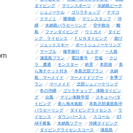
ダイビング
マリンスポーツ
水納島ビーチ
シュノーケル
ゴリラチョップ
ナマコ
クマノミ
珊瑚礁
マリンスタッフ
沖
縄
水納島パラセーリング
空中散歩
離
島
ファンダイビング
ウミガメ
ダイビ
ング ライセンス
ＦＵＮダイビング
遊び
ジェットスキー
ボートシュノーケリング
マーブル
修学旅行
ヒトデ
一人旅
rom
瀬底島プラン
電話番号
空撮
クジ
ラ 遭遇
モンスター
絶景
本部港
美
ら海チケット付き
本島北部プラン
水納
島 マーメイド
マーメイドツアー
冬季プ
ラン
マーメイド
北部シュノーケリング
冬の沖縄
ゴリラチョップ 体験ダイビン
グ
台風
マリン体験学習
スキューバダ
イビング
美ら海水族館
本島北部瀬底島沖
パラセーリング
ダイビングライセンス
ラ
イセンス
ダウンバースト
スコール
ST
AFF募集
水納島ツアー
沖縄ダイビング
ダイビングライセンスコース
瀬底島