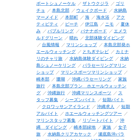
ボートシュノーケル
ザトウクジラ
ゴリ
チョ
本島北部
ウェイクボード
水納島
マーメイド
本部町
海
海水浴
アク
ティビティ
ビーチ
伊江島
ニモ
夏休
み
バブルリング
バナナボード
エメラ
ルドグリーン
晴れ
北部体験ダイビング
台風情報
マリンショップ
本島北部発ホ
エールウォッチング
とちぎテレビ
カミナ
リのチャリ旅
水納島体験ダイビング
水納
島シュノーケリング
パラセーリングマリン
ショップ
マリンスポーツマリンショップ
崎本部
珊瑚
沖縄パラセーリング
家族
旅行
本島北部プラン ホエールウォッチン
グ
沖縄旅行
沖縄マリンスポーツ
ス
タッフ募集
シーズンバイト
短期バイト
クロワッサンアイランド
沖縄求人
短期
アルバイト
ホエールウォッチングツアー
マリンスタッフ募集
リゾートバイト
沖
縄 ダイビング
崎本部緑地
家族
女子
旅
水納島クリアカヤック
瀬底島沖パラ