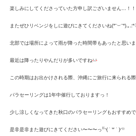
楽しみにしてくださっていた方申し訳ございません…！！
またぜひリベンジをしに遊びにきてくださいね(*˘︶˘*).｡.:*
北部では場所によって雨が降った時間帯もあったと思いま
最近は降ったりやんだりが多いですね
この時期はお出かけされる際、沖縄にご旅行に来られる際
パラセーリングは1年中催行しておりますっ！
少し涼しくなってきた秋口のパラセーリングもおすすめで
是非是非また遊びにきてください〜〜〜っ⁽⁽◝( ˙ ꒳ ˙ )◜⁾⁾