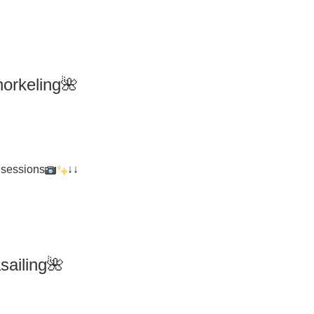
orkeling
🌺
 sessions
↓↓
iling🌺