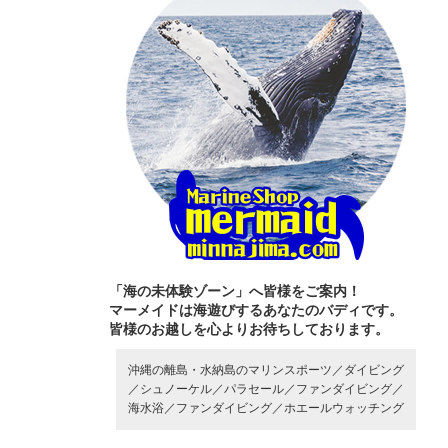
「海の未体験ゾーン」へ皆様をご案内！
マーメイドは海遊びするあなたのバディです。
皆様のお越しを心よりお待ちしております。
沖縄の離島・水納島のマリンスポーツ／
ダイビング
／
シュノーケル／
パラセール／
ファンダイビング／
海水浴／
ファンダイビング／
ホエールウォッチング