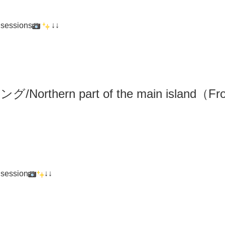
 sessions
↓↓
リング
/N
orthern part of the main island（F
 session
↓↓