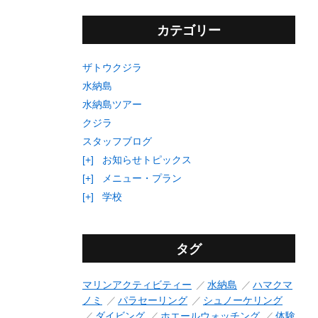
カテゴリー
ザトウクジラ
水納島
水納島ツアー
クジラ
スタッフブログ
[+]
お知らせトピックス
[+]
メニュー・プラン
[+]
学校
タグ
マリンアクティビティー
水納島
ハマクマ
ノミ
パラセーリング
シュノーケリング
ダイビング
ホエールウォッチング
体験