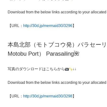
Download from the below links according to your allocated
【URL：
http://30d.jp/mermaid30/3296
】
本島北部（モトブコウ発）パラセー
Motobu Port）
Parasailing
🌺
写真のダウンロードはこちらから
↓↓
Download from the below links according to your allocated
【URL：
http://30d.jp/mermaid30/3298
】