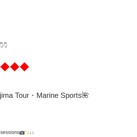
👇
◆◆◆
ima
Tour・Marine Sports🌺
 sessions
↓↓