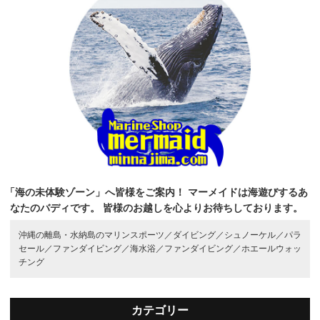
「海の未体験ゾーン」へ皆様をご案内！
マーメイドは海遊びするあ
なたのバディです。
皆様のお越しを心よりお待ちしております。
沖縄の離島・水納島のマリンスポーツ／
ダイビング／
シュノーケル／
パラ
セール／
ファンダイビング／
海水浴／
ファンダイビング／
ホエールウォッ
チング
カテゴリー