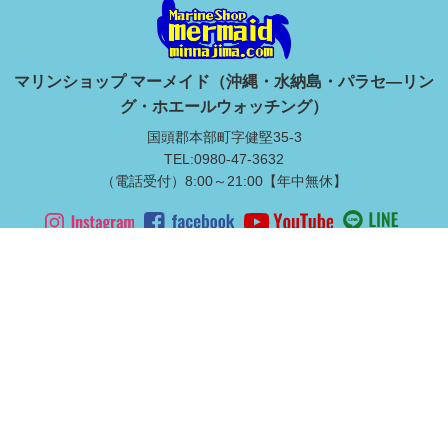
マリンショップ マーメイド（沖縄・水納島・パラセ―リン
グ・ホエールウォッチング）
国頭郡本部町字健堅35-3
TEL:0980-47-3632
（電話受付）8:00～21:00【年中無休】
水納島上陸ツアー
本島北部マリンスポーツ
満喫ダイビング
ライセンス取得
マリンスポーツ
修学旅行・体験学習
マリンレジャー品レンタル