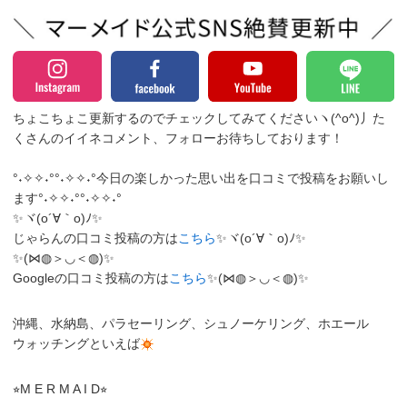
ちょこちょこ更新するのでチェックしてみてくださいヽ(^o^)丿
た
くさんのイイネコメント、フォローお待ちしております！
°˖✧✧˖°°˖✧✧˖°今日の楽しかった思い出を口コミで投稿をお願いし
ます°˖✧✧˖°°˖✧✧˖°
✨ヾ(o´∀｀o)ﾉ✨
じゃらんの口コミ投稿の方は
こちら
✨ヾ(o´∀｀o)ﾉ✨
✨(⋈◍＞◡＜◍)✨
Googleの口コミ投稿の方は
こちら
✨(⋈◍＞◡＜◍)✨
沖縄、水納島、パラセーリング、シュノーケリング、ホエール
ウォッチングといえば
⭐︎M E R M A I D⭐︎