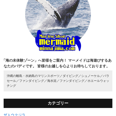
「海の未体験ゾーン」へ皆様をご案内！
マーメイドは海遊びするあ
なたのバディです。
皆様のお越しを心よりお待ちしております。
沖縄の離島・水納島のマリンスポーツ／
ダイビング／
シュノーケル／
パラ
セール／
ファンダイビング／
海水浴／
ファンダイビング／
ホエールウォッ
チング
カテゴリー
ザトウクジラ