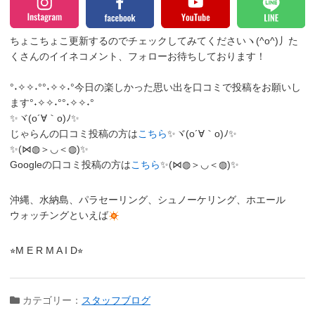
ちょこちょこ更新するのでチェックしてみてくださいヽ(^o^)丿
た
くさんのイイネコメント、フォローお待ちしております！
°˖✧✧˖°°˖✧✧˖°今日の楽しかった思い出を口コミで投稿をお願いし
ます°˖✧✧˖°°˖✧✧˖°
✨ヾ(o´∀｀o)ﾉ✨
じゃらんの口コミ投稿の方は
こちら
✨ヾ(o´∀｀o)ﾉ✨
✨(⋈◍＞◡＜◍)✨
Googleの口コミ投稿の方は
こちら
✨(⋈◍＞◡＜◍)✨
沖縄、水納島、パラセーリング、シュノーケリング、ホエール
ウォッチングといえば
⭐︎M E R M A I D⭐︎
カテゴリー：
スタッフブログ