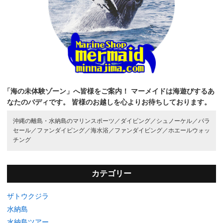
「海の未体験ゾーン」へ皆様をご案内！
マーメイドは海遊びするあ
なたのバディです。
皆様のお越しを心よりお待ちしております。
沖縄の離島・水納島のマリンスポーツ／
ダイビング／
シュノーケル／
パラ
セール／
ファンダイビング／
海水浴／
ファンダイビング／
ホエールウォッ
チング
カテゴリー
ザトウクジラ
水納島
水納島ツアー