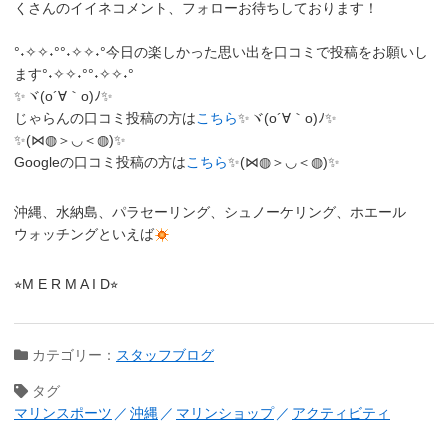
くさんのイイネコメント、フォローお待ちしております！
°˖✧✧˖°°˖✧✧˖°今日の楽しかった思い出を口コミで投稿をお願いし
ます°˖✧✧˖°°˖✧✧˖°
✨ヾ(o´∀｀o)ﾉ✨
じゃらんの口コミ投稿の方は
こちら
✨ヾ(o´∀｀o)ﾉ✨
✨(⋈◍＞◡＜◍)✨
Googleの口コミ投稿の方は
こちら
✨(⋈◍＞◡＜◍)✨
沖縄、水納島、パラセーリング、シュノーケリング、ホエール
ウォッチングといえば
⭐︎M E R M A I D⭐︎
カテゴリー：
スタッフブログ
タグ
マリンスポーツ
沖縄
マリンショップ
アクティビティ