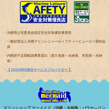
沖縄県公安委員会指定安全対策優良事業所
一般財団法人沖縄マリンレジャーセイフティービューロー賛助会
員
内閣府不定期航路事業届出（渡久地港～水納港、本部港～水納
港）
【 ISO24803適合サービスプロバイダー 】
マリンショップ マーメイド（沖縄・水納島・パラセ―リン