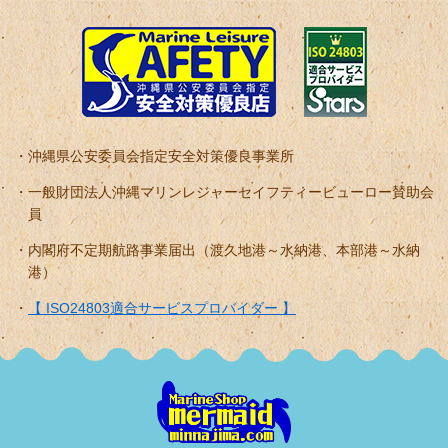
沖縄県公安委員会指定安全対策優良事業所
一般財団法人沖縄マリンレジャーセイフティービューロー賛助会
員
内閣府不定期航路事業届出（渡久地港～水納港、本部港～水納
港）
【 ISO24803適合サービスプロバイダー 】