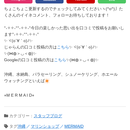
ちょこちょこ更新するのでチェックしてみてくださいヽ(^o^)丿
た
くさんのイイネコメント、フォローお待ちしております！
°˖✧✧˖°°˖✧✧˖°今日の楽しかった思い出を口コミで投稿をお願いし
ます°˖✧✧˖°°˖✧✧˖°
✨ヾ(o´∀｀o)ﾉ✨
じゃらんの口コミ投稿の方は
こちら
✨ヾ(o´∀｀o)ﾉ✨
✨(⋈◍＞◡＜◍)✨
Googleの口コミ投稿の方は
こちら
✨(⋈◍＞◡＜◍)✨
沖縄、水納島、パラセーリング、シュノーケリング、ホエール
ウォッチングといえば
⭐︎M E R M A I D⭐︎
カテゴリー：
スタッフブログ
タグ
沖縄
マリンショップ
MERMAID