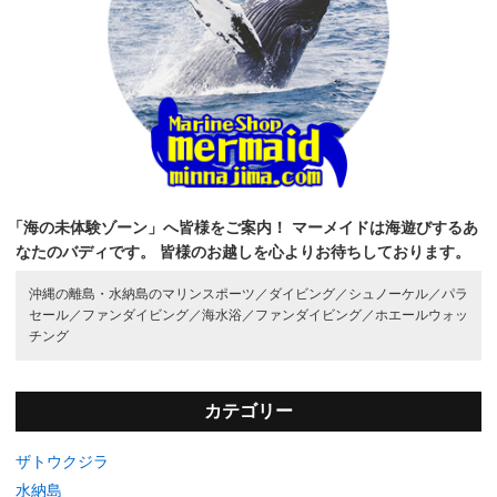
「海の未体験ゾーン」へ皆様をご案内！
マーメイドは海遊びするあ
なたのバディです。
皆様のお越しを心よりお待ちしております。
沖縄の離島・水納島のマリンスポーツ／
ダイビング／
シュノーケル／
パラ
セール／
ファンダイビング／
海水浴／
ファンダイビング／
ホエールウォッ
チング
カテゴリー
ザトウクジラ
水納島