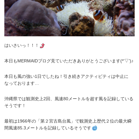
はいさいっ！！！
本日もMERMAIDブログ見ていただきありがとうございます(*’▽’)♪
本日も風の強い1日でしたね！引き続きアクティビティは中止に
なっております…
沖縄県では観測史上2回、風速80メートルを超す風を記録している
そうです！
最初は1966年の「第２宮古島台風」で観測史上歴代２位の最大瞬
間風速85.3メートルを記録しているそうです