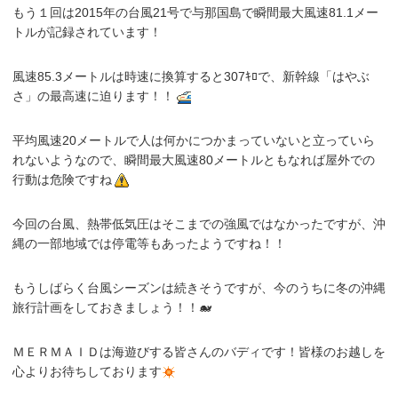
もう１回は2015年の台風21号で与那国島で瞬間最大風速81.1メー
トルが記録されています！
風速85.3メートルは時速に換算すると307ｷﾛで、新幹線「はやぶ
さ」の最高速に迫ります！！
平均風速20メートルで人は何かにつかまっていないと立っていら
れないようなので、瞬間最大風速80メートルともなれば屋外での
行動は危険ですね
今回の台風、熱帯低気圧はそこまでの強風ではなかったですが、沖
縄の一部地域では停電等もあったようですね！！
もうしばらく台風シーズンは続きそうですが、今のうちに冬の沖縄
旅行計画をしておきましょう！！🐋
ＭＥＲＭＡＩＤは海遊びする皆さんのバディです！皆様のお越しを
心よりお待ちしております