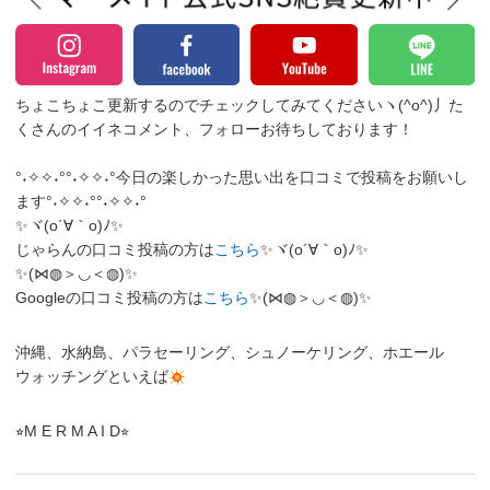
ちょこちょこ更新するのでチェックしてみてくださいヽ(^o^)丿
た
くさんのイイネコメント、フォローお待ちしております！
°˖✧✧˖°°˖✧✧˖°今日の楽しかった思い出を口コミで投稿をお願いし
ます°˖✧✧˖°°˖✧✧˖°
✨ヾ(o´∀｀o)ﾉ✨
じゃらんの口コミ投稿の方は
こちら
✨ヾ(o´∀｀o)ﾉ✨
✨(⋈◍＞◡＜◍)✨
Googleの口コミ投稿の方は
こちら
✨(⋈◍＞◡＜◍)✨
沖縄、水納島、パラセーリング、シュノーケリング、ホエール
ウォッチングといえば
⭐︎M E R M A I D⭐︎