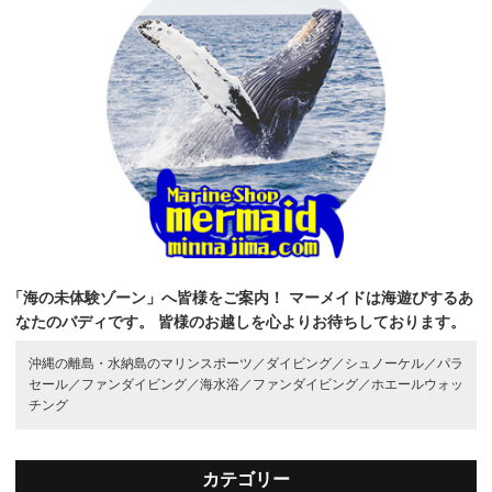
「海の未体験ゾーン」へ皆様をご案内！
マーメイドは海遊びするあ
なたのバディです。
皆様のお越しを心よりお待ちしております。
沖縄の離島・水納島のマリンスポーツ／
ダイビング／
シュノーケル／
パラ
セール／
ファンダイビング／
海水浴／
ファンダイビング／
ホエールウォッ
チング
カテゴリー