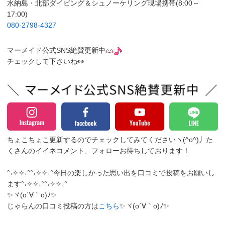
水納島・北部ダイビング＆シュノーケリング現場携帯(8:00～
17:00)
080-2798-4327
マーメイド公式SNS絶賛更新中
チェックして下さいね👀
ちょこちょこ更新するのでチェックしてみてくださいヽ(^o^)丿
た
くさんのイイネコメント、フォローお待ちしております！
°˖✧✧˖°°˖✧✧˖°今日の楽しかった思い出を口コミで投稿をお願いし
ます°˖✧✧˖°°˖✧✧˖°
✨ヾ(o´∀｀o)ﾉ✨
じゃらんの口コミ投稿の方は
こちら
✨ヾ(o´∀｀o)ﾉ✨