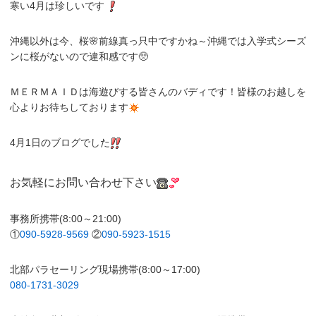
寒い4月は珍しいです
沖縄以外は今、桜🌸前線真っ只中ですかね～沖縄では入学式シーズ
ンに桜がないので違和感です🥺
ＭＥＲＭＡＩＤは海遊びする皆さんのバディです！皆様のお越しを
心よりお待ちしております
4月1日のブログでした
お気軽にお問い合わせ下さい
事務所携帯(8:00～21:00)
①
090-5928-9569
②
090-5923-1515
北部パラセーリング現場携帯(8:00～17:00)
080-1731-3029