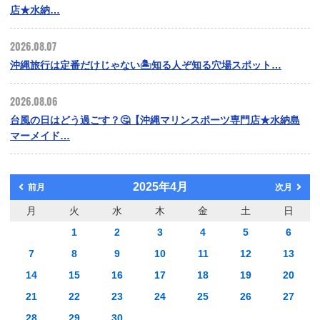
店★水納…
2026.08.07
沖縄旅行は定番だけじゃない🏝️知る人ぞ知る穴場スポット…
2026.08.06
台風の日はどう過ごす？🤔【沖縄マリンスポーツ専門店★水納島
マーメイド…
2025年4月
前月
次月
月
火
水
木
金
土
日
1
2
3
4
5
6
7
8
9
10
11
12
13
14
15
16
17
18
19
20
21
22
23
24
25
26
27
28
29
30