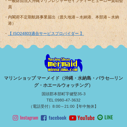
一般財団法人沖縄マリンレジャーセイフティービューロー賛助会
員
内閣府不定期航路事業届出（渡久地港～水納港、本部港～水納
港）
【 ISO24803適合サービスプロバイダー 】
マリンショップ マーメイド（沖縄・水納島・パラセ―リン
グ・ホエールウォッチング）
国頭郡本部町字健堅35-3
TEL:0980-47-3632
（電話受付）8:00～21:00【年中無休】