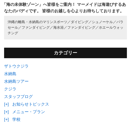
「海の未体験ゾーン」へ皆様をご案内！
マーメイドは海遊びするあ
なたのバディです。
皆様のお越しを心よりお待ちしております。
沖縄の離島・水納島のマリンスポーツ／
ダイビング／
シュノーケル／
パラ
セール／
ファンダイビング／
海水浴／
ファンダイビング／
ホエールウォッ
チング
カテゴリー
ザトウクジラ
水納島
水納島ツアー
クジラ
スタッフブログ
[+]
お知らせトピックス
[+]
メニュー・プラン
[+]
学校