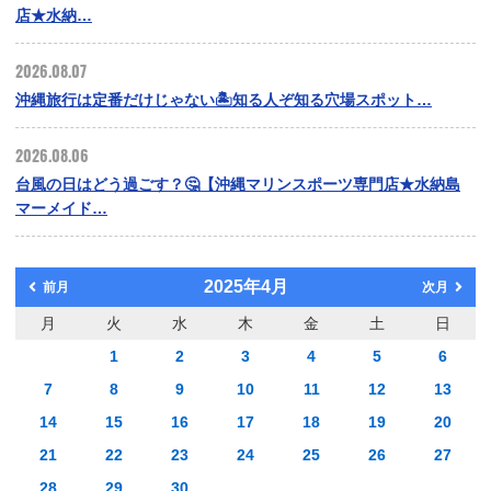
店★水納…
2026.08.07
沖縄旅行は定番だけじゃない🏝️知る人ぞ知る穴場スポット…
2026.08.06
台風の日はどう過ごす？🤔【沖縄マリンスポーツ専門店★水納島
マーメイド…
2025年4月
前月
次月
月
火
水
木
金
土
日
1
2
3
4
5
6
7
8
9
10
11
12
13
14
15
16
17
18
19
20
21
22
23
24
25
26
27
28
29
30