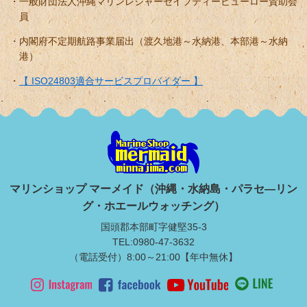
一般財団法人沖縄マリンレジャーセイフティービューロー賛助会
員
内閣府不定期航路事業届出（渡久地港～水納港、本部港～水納
港）
【 ISO24803適合サービスプロバイダー 】
マリンショップ マーメイド（沖縄・水納島・パラセ―リン
グ・ホエールウォッチング）
国頭郡本部町字健堅35-3
TEL:0980-47-3632
（電話受付）8:00～21:00【年中無休】