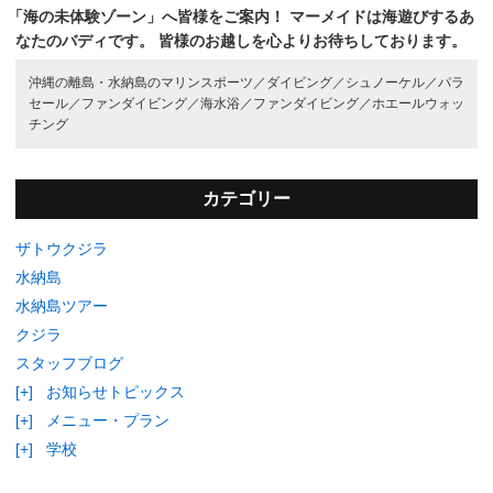
「海の未体験ゾーン」へ皆様をご案内！
マーメイドは海遊びするあ
なたのバディです。
皆様のお越しを心よりお待ちしております。
沖縄の離島・水納島のマリンスポーツ／
ダイビング／
シュノーケル／
パラ
セール／
ファンダイビング／
海水浴／
ファンダイビング／
ホエールウォッ
チング
カテゴリー
ザトウクジラ
水納島
水納島ツアー
クジラ
スタッフブログ
[+]
お知らせトピックス
[+]
メニュー・プラン
[+]
学校