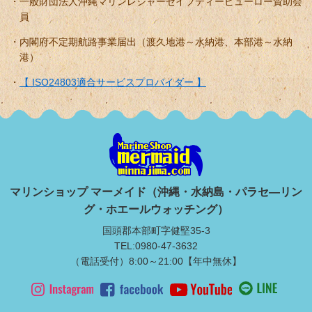
一般財団法人沖縄マリンレジャーセイフティービューロー賛助会
員
内閣府不定期航路事業届出（渡久地港～水納港、本部港～水納
港）
【 ISO24803適合サービスプロバイダー 】
マリンショップ マーメイド（沖縄・水納島・パラセ―リン
グ・ホエールウォッチング）
国頭郡本部町字健堅35-3
TEL:0980-47-3632
（電話受付）8:00～21:00【年中無休】