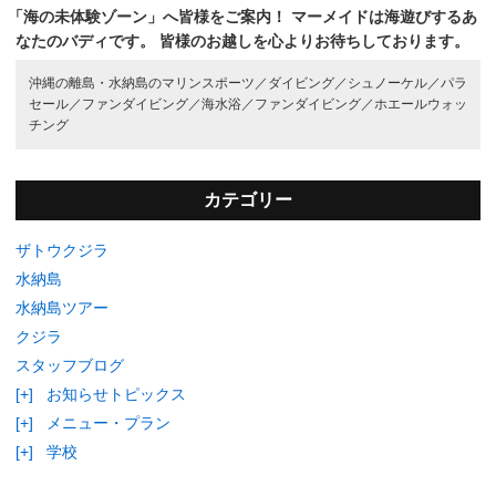
「海の未体験ゾーン」へ皆様をご案内！
マーメイドは海遊びするあ
なたのバディです。
皆様のお越しを心よりお待ちしております。
沖縄の離島・水納島のマリンスポーツ／
ダイビング／
シュノーケル／
パラ
セール／
ファンダイビング／
海水浴／
ファンダイビング／
ホエールウォッ
チング
カテゴリー
ザトウクジラ
水納島
水納島ツアー
クジラ
スタッフブログ
[+]
お知らせトピックス
[+]
メニュー・プラン
[+]
学校