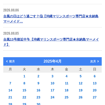
2026.08.06
台風の日はどう過ごす？🤔【沖縄マリンスポーツ専門店★水納島
マーメイド…
2026.08.05
台風13号接近中🌀【沖縄マリンスポーツ専門店★水納島マーメイ
ド】
2025年4月
前月
次月
月
火
水
木
金
土
日
1
2
3
4
5
6
7
8
9
10
11
12
13
14
15
16
17
18
19
20
21
22
23
24
25
26
27
28
29
30