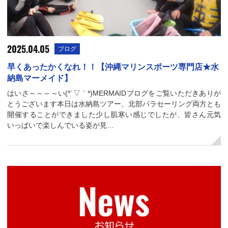
2025.04.05
ブログ
早くあったかくなれ！！【沖縄マリンスポーツ専門店★水
納島マーメイド】
はいさ～～～～い(*´▽｀*)MERMAIDブログをご覧いただきありが
とうございます本日は水納島ツアー、北部パラセーリング両方とも
開催することができました少し肌寒い感じでしたが、皆さん元気
いっぱいで楽しんでいる姿が見…