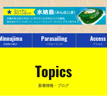
Minnajima
Parasailing
Access
水納島の魅力
パラセーリング
アクセス
Topics
新着情報・ブログ