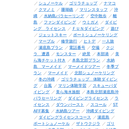
シュノーケル
ゴリラチョップ
ナマコ
クマノミ
珊瑚礁
マリンスタッフ
沖
縄
水納島パラセーリング
空中散歩
離
島
ファンダイビング
ウミガメ
ダイビ
ング ライセンス
ＦＵＮダイビング
遊び
ジェットスキー
ボートシュノーケリング
マーブル
修学旅行
ヒトデ
一人旅
瀬底島プラン
電話番号
空撮
クジ
ラ 遭遇
モンスター
絶景
本部港
美
ら海チケット付き
本島北部プラン
水納
島 マーメイド
マーメイドツアー
冬季プ
ラン
マーメイド
北部シュノーケリング
冬の沖縄
ゴリラチョップ 体験ダイビン
グ
台風
マリン体験学習
スキューバダ
イビング
美ら海水族館
本島北部瀬底島沖
パラセーリング
ダイビングライセンス
ラ
イセンス
ダウンバースト
スコール
ST
AFF募集
水納島ツアー
沖縄ダイビング
ダイビングライセンスコース
瀬底島
ボートシュノーケル
ザトウクジラ
ゴリ