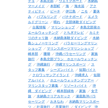
チョ
本島北部
ウェイクボード
水納島
マーメイド
本部町
海
海水浴
アク
ティビティ
ビーチ
伊江島
ニモ
夏休
み
バブルリング
バナナボード
エメラ
ルドグリーン
晴れ
北部体験ダイビング
台風情報
マリンショップ
本島北部発ホ
エールウォッチング
とちぎテレビ
カミナ
リのチャリ旅
水納島体験ダイビング
水納
島シュノーケリング
パラセーリングマリン
ショップ
マリンスポーツマリンショップ
崎本部
珊瑚
沖縄パラセーリング
家族
旅行
本島北部プラン ホエールウォッチン
グ
沖縄旅行
沖縄マリンスポーツ
ス
タッフ募集
シーズンバイト
短期バイト
クロワッサンアイランド
沖縄求人
短期
アルバイト
ホエールウォッチングツアー
マリンスタッフ募集
リゾートバイト
沖
縄 ダイビング
崎本部緑地
家族
女子
旅
水納島クリアカヤック
瀬底島沖パラ
セーリング
おきなわ
水納島マリンスポー
ツ
社員旅行
卒業旅行
ダイビング 沖