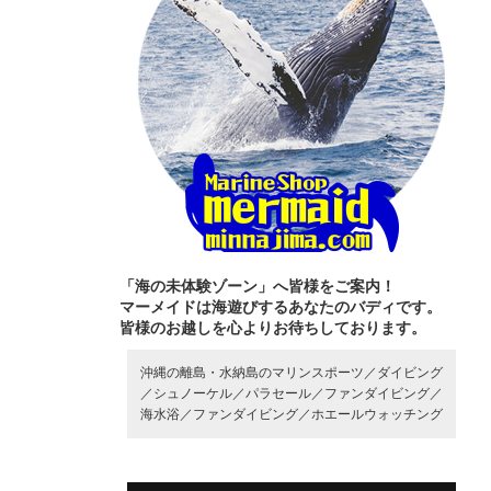
「海の未体験ゾーン」へ皆様をご案内！
マーメイドは海遊びするあなたのバディです。
皆様のお越しを心よりお待ちしております。
沖縄の離島・水納島のマリンスポーツ／
ダイビング
／
シュノーケル／
パラセール／
ファンダイビング／
海水浴／
ファンダイビング／
ホエールウォッチング