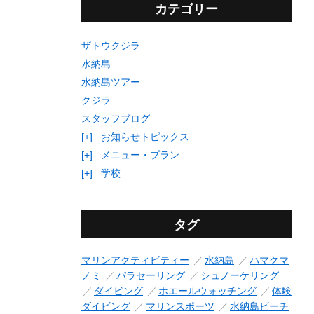
カテゴリー
ザトウクジラ
水納島
水納島ツアー
クジラ
スタッフブログ
[+]
お知らせトピックス
[+]
メニュー・プラン
[+]
学校
タグ
マリンアクティビティー
水納島
ハマクマ
ノミ
パラセーリング
シュノーケリング
ダイビング
ホエールウォッチング
体験
ダイビング
マリンスポーツ
水納島ビーチ