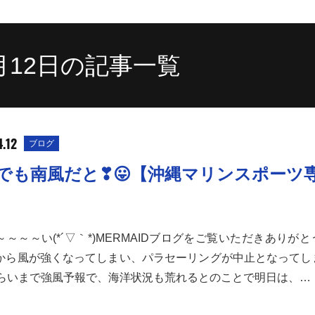
4月12日の記事一覧
.12
ブログ
でも南風だと❣😛【沖縄マリンスポーツ
～～～～い(*´▽｀*)MERMAIDブログをご覧いただきありが
から風が強くなってしまい、パラセーリングが中止となってし
ぐらいまで強風予報で、海洋状況も荒れるとのことで明日は、…