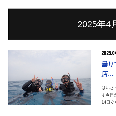
2025年
2025.04
曇り
店…
はいさ
す今日
14日