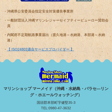
沖縄県公安委員会指定安全対策優良事業所
一般財団法人沖縄マリンレジャーセイフティービューロー賛助会
員
内閣府不定期航路事業届出（渡久地港～水納港、本部港～水納
港）
【 ISO24803適合サービスプロバイダー 】
マリンショップ マーメイド（沖縄・水納島・パラセ―リン
グ・ホエールウォッチング）
国頭郡本部町字健堅35-3
TEL:0980-47-3632