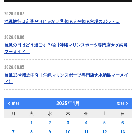
2026.08.07
沖縄旅行は定番だけじゃない🏝️知る人ぞ知る穴場スポット…
2026.08.06
台風の日はどう過ごす？🤔【沖縄マリンスポーツ専門店★水納島
マーメイド…
2026.08.05
台風13号接近中🌀【沖縄マリンスポーツ専門店★水納島マーメイ
ド】
2025年4月
前月
次月
月
火
水
木
金
土
日
1
2
3
4
5
6
7
8
9
10
11
12
13