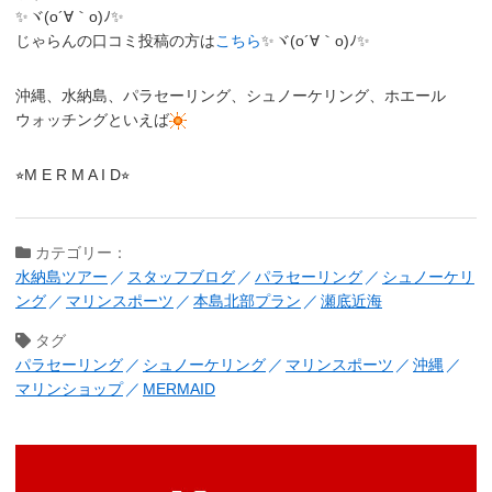
✨ヾ(o´∀｀o)ﾉ✨
じゃらんの口コミ投稿の方は
こちら
✨ヾ(o´∀｀o)ﾉ✨
沖縄、水納島、パラセーリング、シュノーケリング、ホエール
ウォッチングといえば
⭐︎M E R M A I D⭐︎
カテゴリー：
水納島ツアー
スタッフブログ
パラセーリング
シュノーケリ
ング
マリンスポーツ
本島北部プラン
瀬底近海
タグ
パラセーリング
シュノーケリング
マリンスポーツ
沖縄
マリンショップ
MERMAID