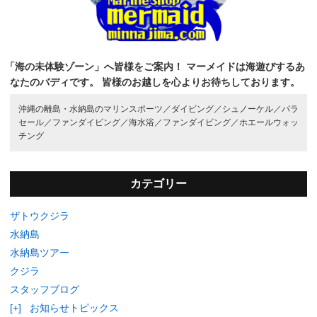
「海の未体験ゾーン」へ皆様をご案内！
マーメイドは海遊びするあ
なたのバディです。
皆様のお越しを心よりお待ちしております。
沖縄の離島・水納島のマリンスポーツ／
ダイビング／
シュノーケル／
パラ
セール／
ファンダイビング／
海水浴／
ファンダイビング／
ホエールウォッ
チング
カテゴリー
ザトウクジラ
水納島
水納島ツアー
クジラ
スタッフブログ
[+]
お知らせトピックス