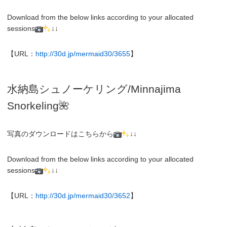
Download from the below links according to your allocated
sessions
↓↓
【URL：
http://30d.jp/mermaid30/3655
】
水納島シュノーケリング/
Minnajima
Snorkeling
🌺
写真のダウンロードはこちらから
↓↓
Download from the below links according to your allocated
sessions
↓↓
【URL：
http://30d.jp/mermaid30/3652
】