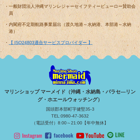
一般財団法人沖縄マリンレジャーセイフティービューロー賛助会
員
内閣府不定期航路事業届出（渡久地港～水納港、本部港～水納
港）
【 ISO24803適合サービスプロバイダー 】
マリンショップ マーメイド（沖縄・水納島・パラセ―リン
グ・ホエールウォッチング）
国頭郡本部町字健堅35-3
TEL:0980-47-3632
（電話受付）8:00～21:00【年中無休】