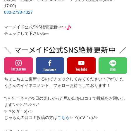
17:00)
080-2798-4327
マーメイド公式SNS絶賛更新中
チェックして下さいね👀
ちょこちょこ更新するのでチェックしてみてくださいヽ(^o^)丿
た
くさんのイイネコメント、フォローお待ちしております！
°˖✧✧˖°°˖✧✧˖°今日の楽しかった思い出を口コミで投稿をお願いし
ます°˖✧✧˖°°˖✧✧˖°
✨ヾ(o´∀｀o)ﾉ✨
じゃらんの口コミ投稿の方は
こちら
✨ヾ(o´∀｀o)ﾉ✨