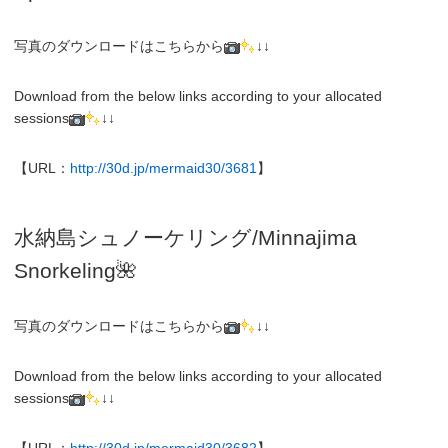
写真のダウンロードはこちらから
↓↓
Download from the below links according to your allocated
sessions
↓↓
【URL：
http://30d.jp/mermaid30/3681
】
水納島シュノーケリング/
Minnajima
Snorkeling
🌺
写真のダウンロードはこちらから
↓↓
Download from the below links according to your allocated
sessions
↓↓
【URL：
http://30d.jp/mermaid30/3682
】