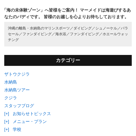
「海の未体験ゾーン」へ皆様をご案内！
マーメイドは海遊びするあ
なたのバディです。
皆様のお越しを心よりお待ちしております。
沖縄の離島・水納島のマリンスポーツ／
ダイビング／
シュノーケル／
パラ
セール／
ファンダイビング／
海水浴／
ファンダイビング／
ホエールウォッ
チング
カテゴリー
ザトウクジラ
水納島
水納島ツアー
クジラ
スタッフブログ
[+]
お知らせトピックス
[+]
メニュー・プラン
[+]
学校