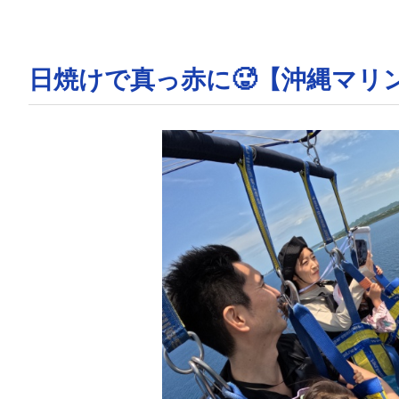
日焼けで真っ赤に🥵【沖縄マリ