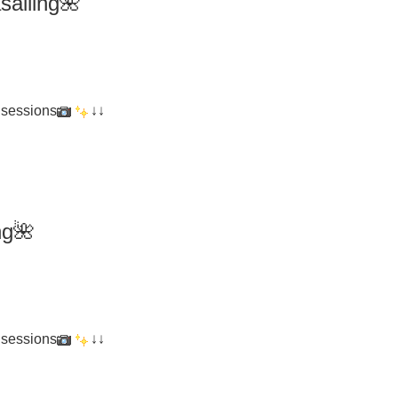
iling🌺
 sessions
↓↓
ng
🌺
 sessions
↓↓