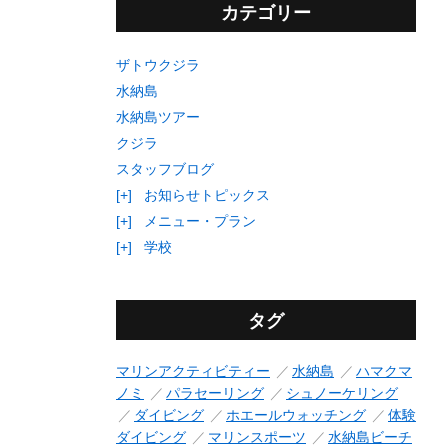
カテゴリー
ザトウクジラ
水納島
水納島ツアー
クジラ
スタッフブログ
[+]
お知らせトピックス
[+]
メニュー・プラン
[+]
学校
タグ
マリンアクティビティー
水納島
ハマクマ
ノミ
パラセーリング
シュノーケリング
ダイビング
ホエールウォッチング
体験
ダイビング
マリンスポーツ
水納島ビーチ