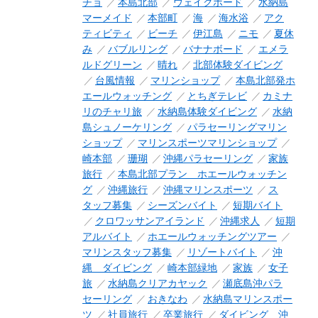
チョ
本島北部
ウェイクボード
水納島
マーメイド
本部町
海
海水浴
アク
ティビティ
ビーチ
伊江島
ニモ
夏休
み
バブルリング
バナナボード
エメラ
ルドグリーン
晴れ
北部体験ダイビング
台風情報
マリンショップ
本島北部発ホ
エールウォッチング
とちぎテレビ
カミナ
リのチャリ旅
水納島体験ダイビング
水納
島シュノーケリング
パラセーリングマリン
ショップ
マリンスポーツマリンショップ
崎本部
珊瑚
沖縄パラセーリング
家族
旅行
本島北部プラン ホエールウォッチン
グ
沖縄旅行
沖縄マリンスポーツ
ス
タッフ募集
シーズンバイト
短期バイト
クロワッサンアイランド
沖縄求人
短期
アルバイト
ホエールウォッチングツアー
マリンスタッフ募集
リゾートバイト
沖
縄 ダイビング
崎本部緑地
家族
女子
旅
水納島クリアカヤック
瀬底島沖パラ
セーリング
おきなわ
水納島マリンスポー
ツ
社員旅行
卒業旅行
ダイビング 沖