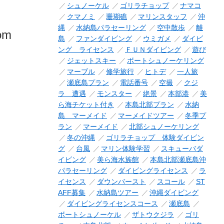
シュノーケル
ゴリラチョップ
ナマコ
クマノミ
珊瑚礁
マリンスタッフ
沖
縄
水納島パラセーリング
空中散歩
離
rom
島
ファンダイビング
ウミガメ
ダイビ
ング ライセンス
ＦＵＮダイビング
遊び
ジェットスキー
ボートシュノーケリング
マーブル
修学旅行
ヒトデ
一人旅
瀬底島プラン
電話番号
空撮
クジ
ラ 遭遇
モンスター
絶景
本部港
美
ら海チケット付き
本島北部プラン
水納
島 マーメイド
マーメイドツアー
冬季プ
ラン
マーメイド
北部シュノーケリング
冬の沖縄
ゴリラチョップ 体験ダイビン
グ
台風
マリン体験学習
スキューバダ
イビング
美ら海水族館
本島北部瀬底島沖
パラセーリング
ダイビングライセンス
ラ
イセンス
ダウンバースト
スコール
ST
AFF募集
水納島ツアー
沖縄ダイビング
ダイビングライセンスコース
瀬底島
ボートシュノーケル
ザトウクジラ
ゴリ