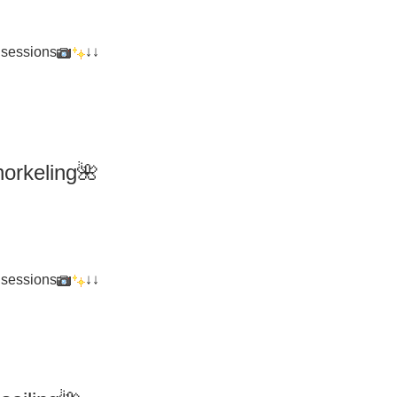
 sessions
↓↓
orkeling
🌺
 sessions
↓↓