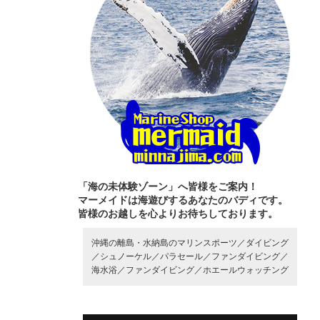
「海の未体験ゾーン」へ皆様をご案内！
マーメイドは海遊びするあなたのバディです。
皆様のお越しを心よりお待ちしております。
沖縄の離島・水納島のマリンスポーツ／
ダイビング
／
シュノーケル／
パラセール／
ファンダイビング／
海水浴／
ファンダイビング／
ホエールウォッチング