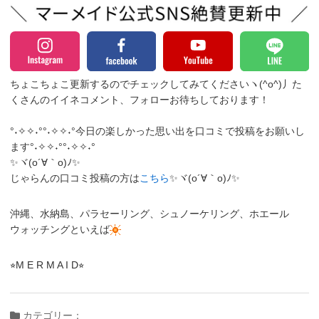
ちょこちょこ更新するのでチェックしてみてくださいヽ(^o^)丿
た
くさんのイイネコメント、フォローお待ちしております！
°˖✧✧˖°°˖✧✧˖°今日の楽しかった思い出を口コミで投稿をお願いし
ます°˖✧✧˖°°˖✧✧˖°
✨ヾ(o´∀｀o)ﾉ✨
じゃらんの口コミ投稿の方は
こちら
✨ヾ(o´∀｀o)ﾉ✨
沖縄、水納島、パラセーリング、シュノーケリング、ホエール
ウォッチングといえば
⭐︎M E R M A I D⭐︎
カテゴリー：