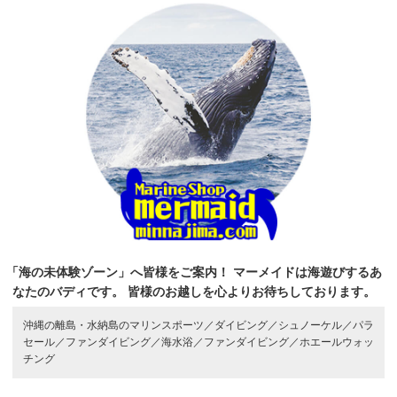
「海の未体験ゾーン」へ皆様をご案内！
マーメイドは海遊びするあ
なたのバディです。
皆様のお越しを心よりお待ちしております。
沖縄の離島・水納島のマリンスポーツ／
ダイビング／
シュノーケル／
パラ
セール／
ファンダイビング／
海水浴／
ファンダイビング／
ホエールウォッ
チング