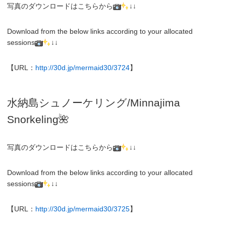
写真のダウンロードはこちらから
↓↓
Download from the below links according to your allocated
sessions
↓↓
【URL：
http://30d.jp/mermaid30/3724
】
水納島シュノーケリング/
Minnajima
Snorkeling
🌺
写真のダウンロードはこちらから
↓↓
Download from the below links according to your allocated
sessions
↓↓
【URL：
http://30d.jp/mermaid30/3725
】