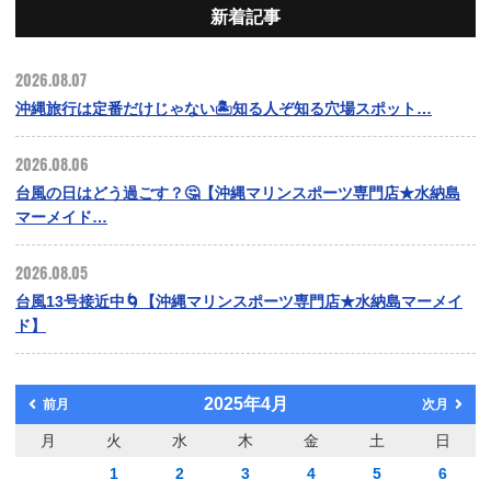
新着記事
2026.08.07
沖縄旅行は定番だけじゃない🏝️知る人ぞ知る穴場スポット…
2026.08.06
台風の日はどう過ごす？🤔【沖縄マリンスポーツ専門店★水納島
マーメイド…
2026.08.05
台風13号接近中🌀【沖縄マリンスポーツ専門店★水納島マーメイ
ド】
2025年4月
前月
次月
月
火
水
木
金
土
日
1
2
3
4
5
6