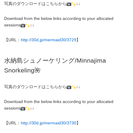
写真のダウンロードはこちらから
↓↓
Download from the below links according to your allocated
sessions
↓↓
【URL：
http://30d.jp/mermaid30/3729
】
水納島シュノーケリング/
Minnajima
Snorkeling
🌺
写真のダウンロードはこちらから
↓↓
Download from the below links according to your allocated
sessions
↓↓
【URL：
http://30d.jp/mermaid30/3730
】