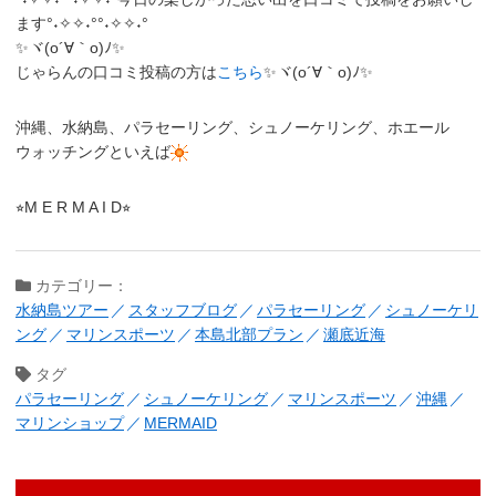
ます°˖✧✧˖°°˖✧✧˖°
✨ヾ(o´∀｀o)ﾉ✨
じゃらんの口コミ投稿の方は
こちら
✨ヾ(o´∀｀o)ﾉ✨
沖縄、水納島、パラセーリング、シュノーケリング、ホエール
ウォッチングといえば
⭐︎M E R M A I D⭐︎
カテゴリー：
水納島ツアー
スタッフブログ
パラセーリング
シュノーケリ
ング
マリンスポーツ
本島北部プラン
瀬底近海
タグ
パラセーリング
シュノーケリング
マリンスポーツ
沖縄
マリンショップ
MERMAID