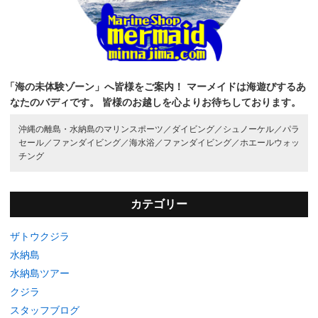
「海の未体験ゾーン」へ皆様をご案内！
マーメイドは海遊びするあ
なたのバディです。
皆様のお越しを心よりお待ちしております。
沖縄の離島・水納島のマリンスポーツ／
ダイビング／
シュノーケル／
パラ
セール／
ファンダイビング／
海水浴／
ファンダイビング／
ホエールウォッ
チング
カテゴリー
ザトウクジラ
水納島
水納島ツアー
クジラ
スタッフブログ