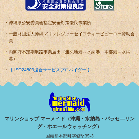
沖縄県公安委員会指定安全対策優良事業所
一般財団法人沖縄マリンレジャーセイフティービューロー賛助会
員
内閣府不定期航路事業届出（渡久地港～水納港、本部港～水納
港）
【 ISO24803適合サービスプロバイダー 】
マリンショップ マーメイド（沖縄・水納島・パラセ―リン
グ・ホエールウォッチング）
国頭郡本部町字健堅35-3