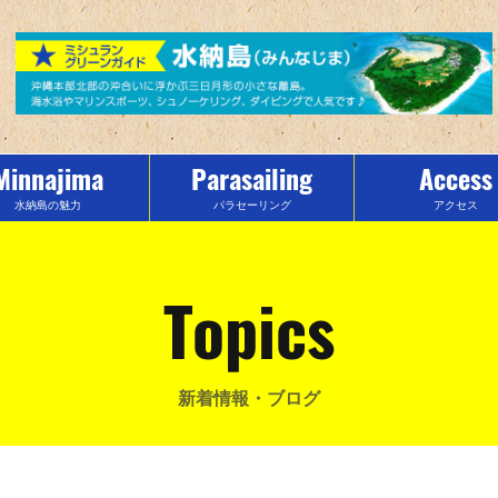
Minnajima
Parasailing
Access
水納島の魅力
パラセーリング
アクセス
Topics
新着情報・ブログ