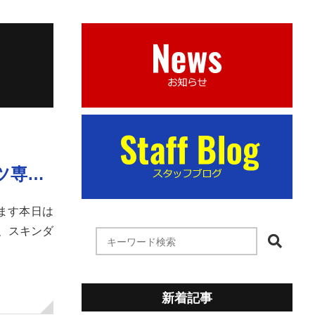
ツ専…
います本日は
、スキンダ
新着記事