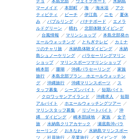
チョ
本島北部
ウェイクボード
水納島
マーメイド
本部町
海
海水浴
アク
ティビティ
ビーチ
伊江島
ニモ
夏休
み
バブルリング
バナナボード
エメラ
ルドグリーン
晴れ
北部体験ダイビング
台風情報
マリンショップ
本島北部発ホ
エールウォッチング
とちぎテレビ
カミナ
リのチャリ旅
水納島体験ダイビング
水納
島シュノーケリング
パラセーリングマリン
ショップ
マリンスポーツマリンショップ
崎本部
珊瑚
沖縄パラセーリング
家族
旅行
本島北部プラン ホエールウォッチン
グ
沖縄旅行
沖縄マリンスポーツ
ス
タッフ募集
シーズンバイト
短期バイト
クロワッサンアイランド
沖縄求人
短期
アルバイト
ホエールウォッチングツアー
マリンスタッフ募集
リゾートバイト
沖
縄 ダイビング
崎本部緑地
家族
女子
旅
水納島クリアカヤック
瀬底島沖パラ
セーリング
おきなわ
水納島マリンスポー
ツ
社員旅行
卒業旅行
ダイビング 沖