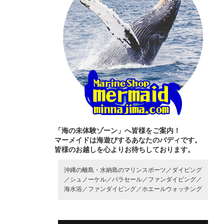
「海の未体験ゾーン」へ皆様をご案内！
マーメイドは海遊びするあなたのバディです。
皆様のお越しを心よりお待ちしております。
沖縄の離島・水納島のマリンスポーツ／
ダイビング
／
シュノーケル／
パラセール／
ファンダイビング／
海水浴／
ファンダイビング／
ホエールウォッチング