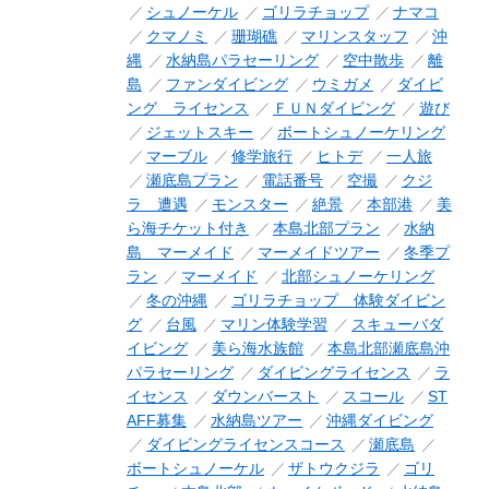
シュノーケル
ゴリラチョップ
ナマコ
クマノミ
珊瑚礁
マリンスタッフ
沖
縄
水納島パラセーリング
空中散歩
離
島
ファンダイビング
ウミガメ
ダイビ
ング ライセンス
ＦＵＮダイビング
遊び
ジェットスキー
ボートシュノーケリング
マーブル
修学旅行
ヒトデ
一人旅
瀬底島プラン
電話番号
空撮
クジ
ラ 遭遇
モンスター
絶景
本部港
美
ら海チケット付き
本島北部プラン
水納
島 マーメイド
マーメイドツアー
冬季プ
ラン
マーメイド
北部シュノーケリング
冬の沖縄
ゴリラチョップ 体験ダイビン
グ
台風
マリン体験学習
スキューバダ
イビング
美ら海水族館
本島北部瀬底島沖
パラセーリング
ダイビングライセンス
ラ
イセンス
ダウンバースト
スコール
ST
AFF募集
水納島ツアー
沖縄ダイビング
ダイビングライセンスコース
瀬底島
ボートシュノーケル
ザトウクジラ
ゴリ