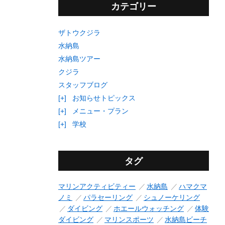
カテゴリー
ザトウクジラ
水納島
水納島ツアー
クジラ
スタッフブログ
[+]
お知らせトピックス
[+]
メニュー・プラン
[+]
学校
タグ
マリンアクティビティー
水納島
ハマクマ
ノミ
パラセーリング
シュノーケリング
ダイビング
ホエールウォッチング
体験
ダイビング
マリンスポーツ
水納島ビーチ