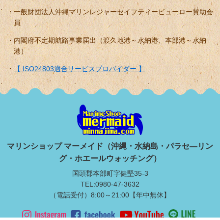
一般財団法人沖縄マリンレジャーセイフティービューロー賛助会
員
内閣府不定期航路事業届出（渡久地港～水納港、本部港～水納
港）
【 ISO24803適合サービスプロバイダー 】
マリンショップ マーメイド（沖縄・水納島・パラセ―リン
グ・ホエールウォッチング）
国頭郡本部町字健堅35-3
TEL:0980-47-3632
（電話受付）8:00～21:00【年中無休】