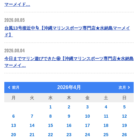
マーメイド…
2026.08.05
台風13号接近中🌀【沖縄マリンスポーツ専門店★水納島マーメイ
ド】
2026.08.04
今日までマリン遊びできた🤩【沖縄マリンスポーツ専門店★水納島
マーメイ…
2026年4月
前月
次月
月
火
水
木
金
土
日
1
2
3
4
5
6
7
8
9
10
11
12
13
14
15
16
17
18
19
20
21
22
23
24
25
26