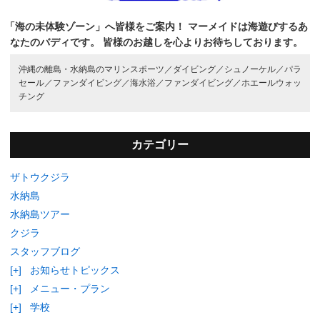
「海の未体験ゾーン」へ皆様をご案内！
マーメイドは海遊びするあ
なたのバディです。
皆様のお越しを心よりお待ちしております。
沖縄の離島・水納島のマリンスポーツ／
ダイビング／
シュノーケル／
パラ
セール／
ファンダイビング／
海水浴／
ファンダイビング／
ホエールウォッ
チング
カテゴリー
ザトウクジラ
水納島
水納島ツアー
クジラ
スタッフブログ
[+]
お知らせトピックス
[+]
メニュー・プラン
[+]
学校