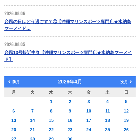
2026.08.06
台風の日はどう過ごす？🤔【沖縄マリンスポーツ専門店★水納島
マーメイド…
2026.08.05
台風13号接近中🌀【沖縄マリンスポーツ専門店★水納島マーメイ
ド】
2026年4月
前月
次月
月
火
水
木
金
土
日
1
2
3
4
5
6
7
8
9
10
11
12
13
14
15
16
17
18
19
20
21
22
23
24
25
26
27
28
29
30