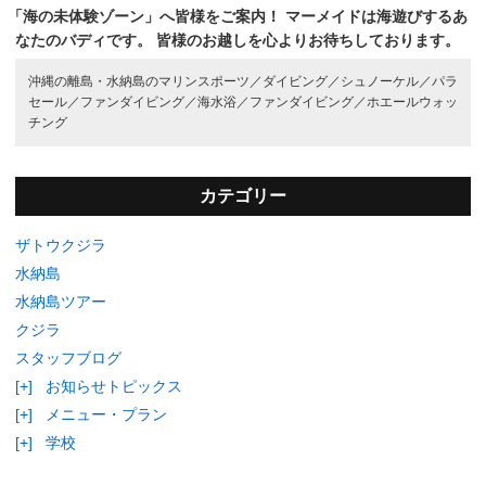
「海の未体験ゾーン」へ皆様をご案内！
マーメイドは海遊びするあ
なたのバディです。
皆様のお越しを心よりお待ちしております。
沖縄の離島・水納島のマリンスポーツ／
ダイビング／
シュノーケル／
パラ
セール／
ファンダイビング／
海水浴／
ファンダイビング／
ホエールウォッ
チング
カテゴリー
ザトウクジラ
水納島
水納島ツアー
クジラ
スタッフブログ
[+]
お知らせトピックス
[+]
メニュー・プラン
[+]
学校