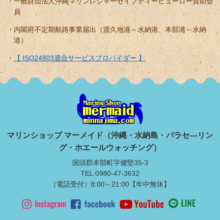
一般財団法人沖縄マリンレジャーセイフティービューロー賛助会
員
内閣府不定期航路事業届出（渡久地港～水納港、本部港～水納
港）
【 ISO24803適合サービスプロバイダー 】
マリンショップ マーメイド（沖縄・水納島・パラセ―リン
グ・ホエールウォッチング）
国頭郡本部町字健堅35-3
TEL:0980-47-3632
（電話受付）8:00～21:00【年中無休】