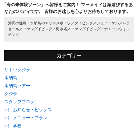
「海の未体験ゾーン」へ皆様をご案内！
マーメイドは海遊びするあ
なたのバディです。
皆様のお越しを心よりお待ちしております。
沖縄の離島・水納島のマリンスポーツ／
ダイビング／
シュノーケル／
パラ
セール／
ファンダイビング／
海水浴／
ファンダイビング／
ホエールウォッ
チング
カテゴリー
ザトウクジラ
水納島
水納島ツアー
クジラ
スタッフブログ
[+]
お知らせトピックス
[+]
メニュー・プラン
[+]
学校