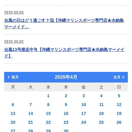
2026.08.06
台風の日はどう過ごす？🤔【沖縄マリンスポーツ専門店★水納島
マーメイド…
2026.08.05
台風13号接近中🌀【沖縄マリンスポーツ専門店★水納島マーメイ
ド】
2026年4月
前月
次月
月
火
水
木
金
土
日
1
2
3
4
5
6
7
8
9
10
11
12
13
14
15
16
17
18
19
20
21
22
23
24
25
26
27
28
29
30