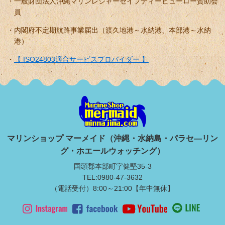
一般財団法人沖縄マリンレジャーセイフティービューロー賛助会
員
内閣府不定期航路事業届出（渡久地港～水納港、本部港～水納
港）
【 ISO24803適合サービスプロバイダー 】
マリンショップ マーメイド（沖縄・水納島・パラセ―リン
グ・ホエールウォッチング）
国頭郡本部町字健堅35-3
TEL:0980-47-3632
（電話受付）8:00～21:00【年中無休】