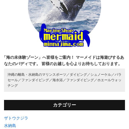
「海の未体験ゾーン」へ皆様をご案内！
マーメイドは海遊びするあ
なたのバディです。
皆様のお越しを心よりお待ちしております。
沖縄の離島・水納島のマリンスポーツ／
ダイビング／
シュノーケル／
パラ
セール／
ファンダイビング／
海水浴／
ファンダイビング／
ホエールウォッ
チング
カテゴリー
ザトウクジラ
水納島