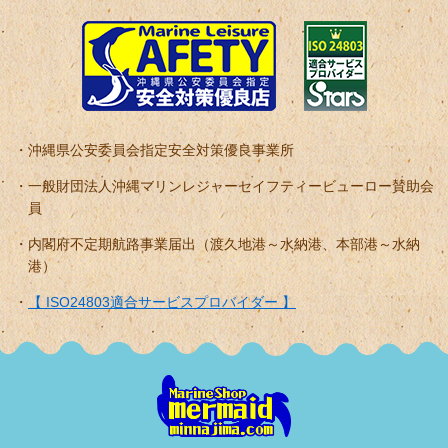
沖縄県公安委員会指定安全対策優良事業所
一般財団法人沖縄マリンレジャーセイフティービューロー賛助会
員
内閣府不定期航路事業届出（渡久地港～水納港、本部港～水納
港）
【 ISO24803適合サービスプロバイダー 】