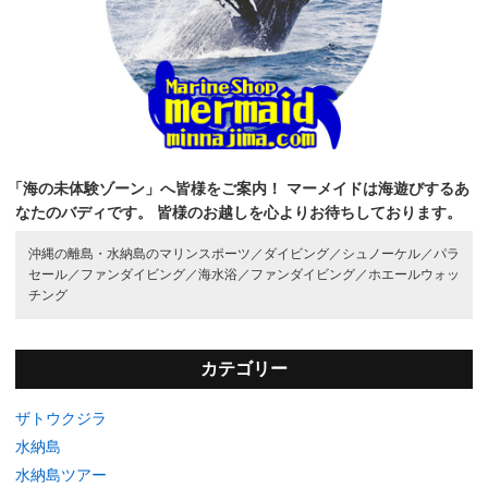
「海の未体験ゾーン」へ皆様をご案内！
マーメイドは海遊びするあ
なたのバディです。
皆様のお越しを心よりお待ちしております。
沖縄の離島・水納島のマリンスポーツ／
ダイビング／
シュノーケル／
パラ
セール／
ファンダイビング／
海水浴／
ファンダイビング／
ホエールウォッ
チング
カテゴリー
ザトウクジラ
水納島
水納島ツアー