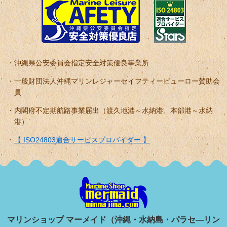
沖縄県公安委員会指定安全対策優良事業所
一般財団法人沖縄マリンレジャーセイフティービューロー賛助会
員
内閣府不定期航路事業届出（渡久地港～水納港、本部港～水納
港）
【 ISO24803適合サービスプロバイダー 】
マリンショップ マーメイド（沖縄・水納島・パラセ―リン