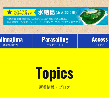
Minnajima
Parasailing
Access
水納島の魅力
パラセーリング
アクセス
Topics
新着情報・ブログ