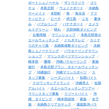
ボートシュノーケル
ザトウクジラ
ゴリ
チョ
本島北部
ウェイクボード
水納島
マーメイド
本部町
海
海水浴
アク
ティビティ
ビーチ
伊江島
ニモ
夏休
み
バブルリング
バナナボード
エメラ
ルドグリーン
晴れ
北部体験ダイビング
台風情報
マリンショップ
本島北部発ホ
エールウォッチング
とちぎテレビ
カミナ
リのチャリ旅
水納島体験ダイビング
水納
島シュノーケリング
パラセーリングマリン
ショップ
マリンスポーツマリンショップ
崎本部
珊瑚
沖縄パラセーリング
家族
旅行
本島北部プラン ホエールウォッチン
グ
沖縄旅行
沖縄マリンスポーツ
ス
タッフ募集
シーズンバイト
短期バイト
クロワッサンアイランド
沖縄求人
短期
アルバイト
ホエールウォッチングツアー
マリンスタッフ募集
リゾートバイト
沖
縄 ダイビング
崎本部緑地
家族
女子
旅
水納島クリアカヤック
瀬底島沖パラ