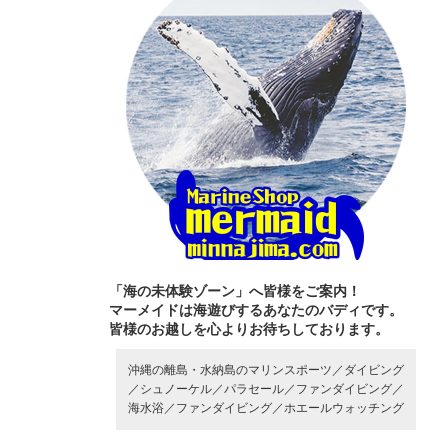
「海の未体験ゾーン」へ皆様をご案内！
マーメイドは海遊びするあなたのバディです。
皆様のお越しを心よりお待ちしております。
沖縄の離島・水納島のマリンスポーツ／
ダイビング
／
シュノーケル／
パラセール／
ファンダイビング／
海水浴／
ファンダイビング／
ホエールウォッチング