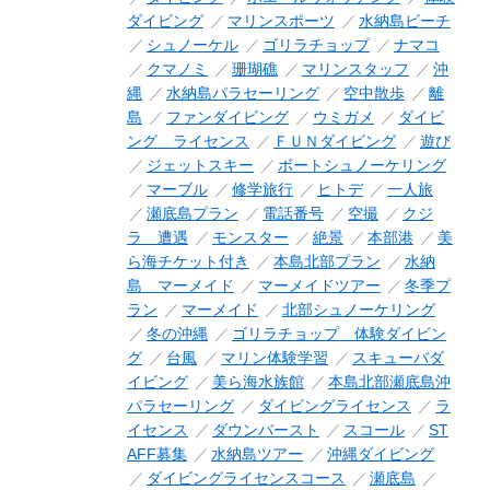
ダイビング
マリンスポーツ
水納島ビーチ
シュノーケル
ゴリラチョップ
ナマコ
クマノミ
珊瑚礁
マリンスタッフ
沖
縄
水納島パラセーリング
空中散歩
離
島
ファンダイビング
ウミガメ
ダイビ
ング ライセンス
ＦＵＮダイビング
遊び
ジェットスキー
ボートシュノーケリング
マーブル
修学旅行
ヒトデ
一人旅
瀬底島プラン
電話番号
空撮
クジ
ラ 遭遇
モンスター
絶景
本部港
美
ら海チケット付き
本島北部プラン
水納
島 マーメイド
マーメイドツアー
冬季プ
ラン
マーメイド
北部シュノーケリング
冬の沖縄
ゴリラチョップ 体験ダイビン
グ
台風
マリン体験学習
スキューバダ
イビング
美ら海水族館
本島北部瀬底島沖
パラセーリング
ダイビングライセンス
ラ
イセンス
ダウンバースト
スコール
ST
AFF募集
水納島ツアー
沖縄ダイビング
ダイビングライセンスコース
瀬底島