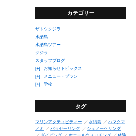
カテゴリー
ザトウクジラ
水納島
水納島ツアー
クジラ
スタッフブログ
[+]
お知らせトピックス
[+]
メニュー・プラン
[+]
学校
タグ
マリンアクティビティー
水納島
ハマクマ
ノミ
パラセーリング
シュノーケリング
ダイビング
ホエールウォッチング
体験