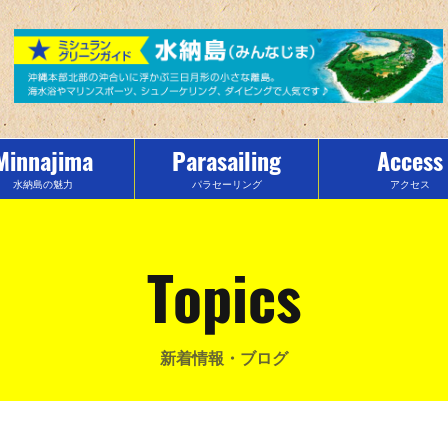
Minnajima
Parasailing
Access
水納島の魅力
パラセーリング
アクセス
Topics
新着情報・ブログ