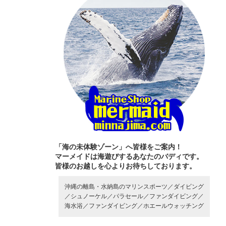
「海の未体験ゾーン」へ皆様をご案内！
マーメイドは海遊びするあなたのバディです。
皆様のお越しを心よりお待ちしております。
沖縄の離島・水納島のマリンスポーツ／
ダイビング
／
シュノーケル／
パラセール／
ファンダイビング／
海水浴／
ファンダイビング／
ホエールウォッチング