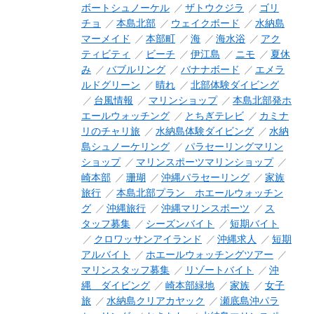
ボートシュノーケル
ザトウクジラ
ゴリ
チョ
本島北部
ウェイクボード
水納島
マーメイド
本部町
海
海水浴
アク
ティビティ
ビーチ
伊江島
ニモ
夏休
み
バブルリング
バナナボード
エメラ
ルドグリーン
晴れ
北部体験ダイビング
台風情報
マリンショップ
本島北部発ホ
エールウォッチング
とちぎテレビ
カミナ
リのチャリ旅
水納島体験ダイビング
水納
島シュノーケリング
パラセーリングマリン
ショップ
マリンスポーツマリンショップ
崎本部
珊瑚
沖縄パラセーリング
家族
旅行
本島北部プラン ホエールウォッチン
グ
沖縄旅行
沖縄マリンスポーツ
ス
タッフ募集
シーズンバイト
短期バイト
クロワッサンアイランド
沖縄求人
短期
アルバイト
ホエールウォッチングツアー
マリンスタッフ募集
リゾートバイト
沖
縄 ダイビング
崎本部緑地
家族
女子
旅
水納島クリアカヤック
瀬底島沖パラ