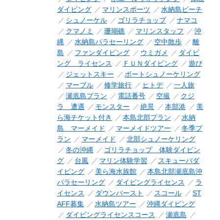
ダイビング
マリンスポーツ
水納島ビーチ
シュノーケル
ゴリラチョップ
ナマコ
クマノミ
珊瑚礁
マリンスタッフ
沖
縄
水納島パラセーリング
空中散歩
離
島
ファンダイビング
ウミガメ
ダイビ
ング ライセンス
ＦＵＮダイビング
遊び
ジェットスキー
ボートシュノーケリング
マーブル
修学旅行
ヒトデ
一人旅
瀬底島プラン
電話番号
空撮
クジ
ラ 遭遇
モンスター
絶景
本部港
美
ら海チケット付き
本島北部プラン
水納
島 マーメイド
マーメイドツアー
冬季プ
ラン
マーメイド
北部シュノーケリング
冬の沖縄
ゴリラチョップ 体験ダイビン
グ
台風
マリン体験学習
スキューバダ
イビング
美ら海水族館
本島北部瀬底島沖
パラセーリング
ダイビングライセンス
ラ
イセンス
ダウンバースト
スコール
ST
AFF募集
水納島ツアー
沖縄ダイビング
ダイビングライセンスコース
瀬底島