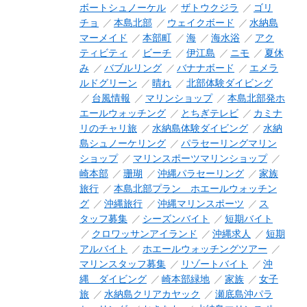
ボートシュノーケル
ザトウクジラ
ゴリ
チョ
本島北部
ウェイクボード
水納島
マーメイド
本部町
海
海水浴
アク
ティビティ
ビーチ
伊江島
ニモ
夏休
み
バブルリング
バナナボード
エメラ
ルドグリーン
晴れ
北部体験ダイビング
台風情報
マリンショップ
本島北部発ホ
エールウォッチング
とちぎテレビ
カミナ
リのチャリ旅
水納島体験ダイビング
水納
島シュノーケリング
パラセーリングマリン
ショップ
マリンスポーツマリンショップ
崎本部
珊瑚
沖縄パラセーリング
家族
旅行
本島北部プラン ホエールウォッチン
グ
沖縄旅行
沖縄マリンスポーツ
ス
タッフ募集
シーズンバイト
短期バイト
クロワッサンアイランド
沖縄求人
短期
アルバイト
ホエールウォッチングツアー
マリンスタッフ募集
リゾートバイト
沖
縄 ダイビング
崎本部緑地
家族
女子
旅
水納島クリアカヤック
瀬底島沖パラ