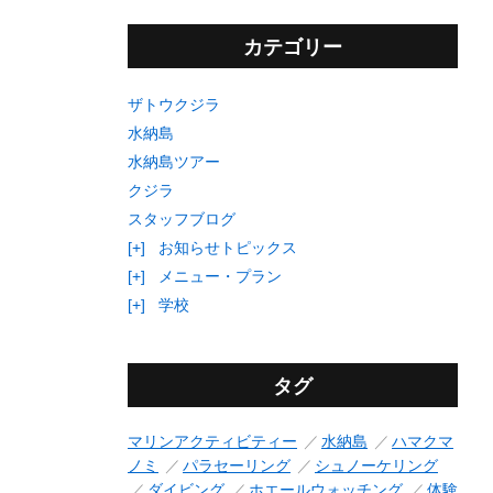
カテゴリー
ザトウクジラ
水納島
水納島ツアー
クジラ
スタッフブログ
[+]
お知らせトピックス
[+]
メニュー・プラン
[+]
学校
タグ
マリンアクティビティー
水納島
ハマクマ
ノミ
パラセーリング
シュノーケリング
ダイビング
ホエールウォッチング
体験