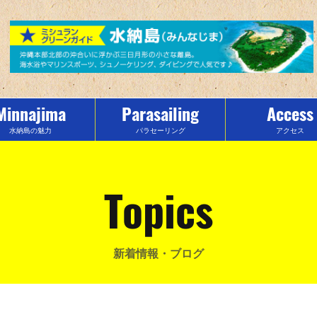
Minnajima
Parasailing
Access
水納島の魅力
パラセーリング
アクセス
Topics
新着情報・ブログ