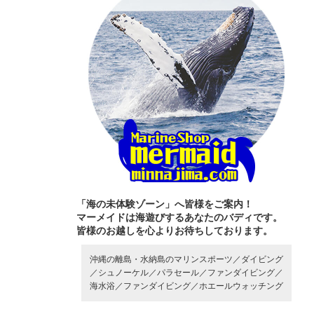
「海の未体験ゾーン」へ皆様をご案内！
マーメイドは海遊びするあなたのバディです。
皆様のお越しを心よりお待ちしております。
沖縄の離島・水納島のマリンスポーツ／
ダイビング
／
シュノーケル／
パラセール／
ファンダイビング／
海水浴／
ファンダイビング／
ホエールウォッチング