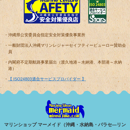
沖縄県公安委員会指定安全対策優良事業所
一般財団法人沖縄マリンレジャーセイフティービューロー賛助会
員
内閣府不定期航路事業届出（渡久地港～水納港、本部港～水納
港）
【 ISO24803適合サービスプロバイダー 】
マリンショップ マーメイド（沖縄・水納島・パラセ―リン