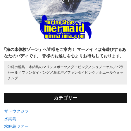
「海の未体験ゾーン」へ皆様をご案内！
マーメイドは海遊びするあ
なたのバディです。
皆様のお越しを心よりお待ちしております。
沖縄の離島・水納島のマリンスポーツ／
ダイビング／
シュノーケル／
パラ
セール／
ファンダイビング／
海水浴／
ファンダイビング／
ホエールウォッ
チング
カテゴリー
ザトウクジラ
水納島
水納島ツアー