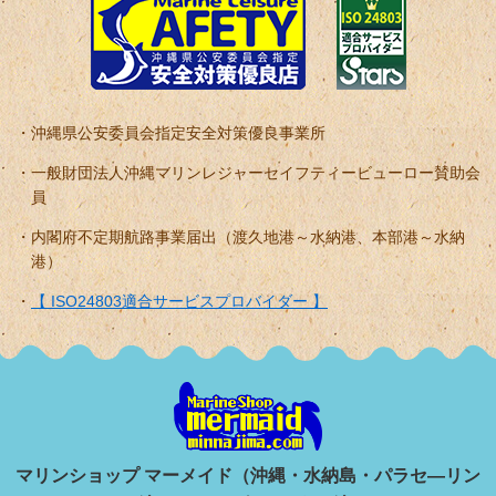
沖縄県公安委員会指定安全対策優良事業所
一般財団法人沖縄マリンレジャーセイフティービューロー賛助会
員
内閣府不定期航路事業届出（渡久地港～水納港、本部港～水納
港）
【 ISO24803適合サービスプロバイダー 】
マリンショップ マーメイド（沖縄・水納島・パラセ―リン