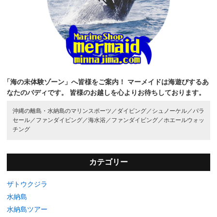
「海の未体験ゾーン」へ皆様をご案内！
マーメイドは海遊びするあ
なたのバディです。
皆様のお越しを心よりお待ちしております。
沖縄の離島・水納島のマリンスポーツ／
ダイビング／
シュノーケル／
パラ
セール／
ファンダイビング／
海水浴／
ファンダイビング／
ホエールウォッ
チング
カテゴリー
ザトウクジラ
水納島
水納島ツアー