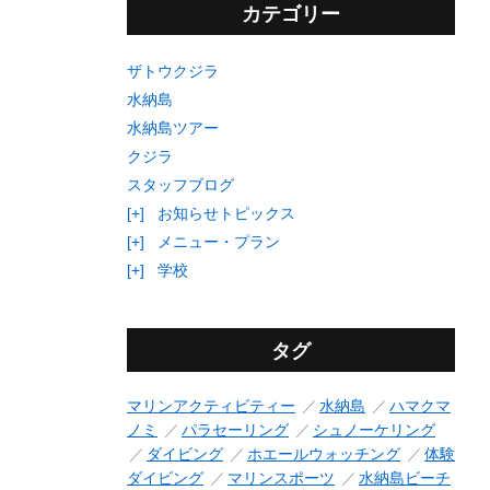
カテゴリー
ザトウクジラ
水納島
水納島ツアー
クジラ
スタッフブログ
[+]
お知らせトピックス
[+]
メニュー・プラン
[+]
学校
タグ
マリンアクティビティー
水納島
ハマクマ
ノミ
パラセーリング
シュノーケリング
ダイビング
ホエールウォッチング
体験
ダイビング
マリンスポーツ
水納島ビーチ