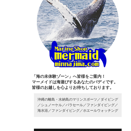
「海の未体験ゾーン」へ皆様をご案内！
マーメイドは海遊びするあなたのバディです。
皆様のお越しを心よりお待ちしております。
沖縄の離島・水納島のマリンスポーツ／
ダイビング
／
シュノーケル／
パラセール／
ファンダイビング／
海水浴／
ファンダイビング／
ホエールウォッチング