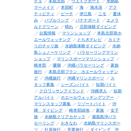
チョ
本島北部
ウェイクボード
水納島
マーメイド
本部町
海
海水浴
アク
ティビティ
ビーチ
伊江島
ニモ
夏休
み
バブルリング
バナナボード
エメラ
ルドグリーン
晴れ
北部体験ダイビング
台風情報
マリンショップ
本島北部発ホ
エールウォッチング
とちぎテレビ
カミナ
リのチャリ旅
水納島体験ダイビング
水納
島シュノーケリング
パラセーリングマリン
ショップ
マリンスポーツマリンショップ
崎本部
珊瑚
沖縄パラセーリング
家族
旅行
本島北部プラン ホエールウォッチン
グ
沖縄旅行
沖縄マリンスポーツ
ス
タッフ募集
シーズンバイト
短期バイト
クロワッサンアイランド
沖縄求人
短期
アルバイト
ホエールウォッチングツアー
マリンスタッフ募集
リゾートバイト
沖
縄 ダイビング
崎本部緑地
家族
女子
旅
水納島クリアカヤック
瀬底島沖パラ
セーリング
おきなわ
水納島マリンスポー
ツ
社員旅行
卒業旅行
ダイビング 沖