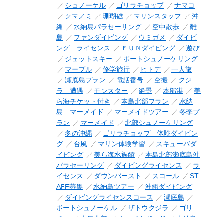
シュノーケル
ゴリラチョップ
ナマコ
クマノミ
珊瑚礁
マリンスタッフ
沖
縄
水納島パラセーリング
空中散歩
離
島
ファンダイビング
ウミガメ
ダイビ
ング ライセンス
ＦＵＮダイビング
遊び
ジェットスキー
ボートシュノーケリング
マーブル
修学旅行
ヒトデ
一人旅
瀬底島プラン
電話番号
空撮
クジ
ラ 遭遇
モンスター
絶景
本部港
美
ら海チケット付き
本島北部プラン
水納
島 マーメイド
マーメイドツアー
冬季プ
ラン
マーメイド
北部シュノーケリング
冬の沖縄
ゴリラチョップ 体験ダイビン
グ
台風
マリン体験学習
スキューバダ
イビング
美ら海水族館
本島北部瀬底島沖
パラセーリング
ダイビングライセンス
ラ
イセンス
ダウンバースト
スコール
ST
AFF募集
水納島ツアー
沖縄ダイビング
ダイビングライセンスコース
瀬底島
ボートシュノーケル
ザトウクジラ
ゴリ