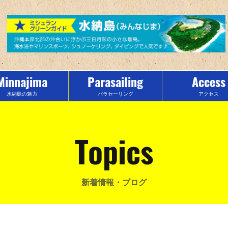
Minnajima
Parasailing
Access
水納島の魅力
パラセーリング
アクセス
Topics
新着情報・ブログ