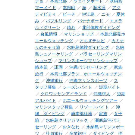
チョ
本島北部
ウェイクボード
水納島
マーメイド
本部町
海
海水浴
アク
ティビティ
ビーチ
伊江島
ニモ
夏休
み
バブルリング
バナナボード
エメラ
ルドグリーン
晴れ
北部体験ダイビング
台風情報
マリンショップ
本島北部発ホ
エールウォッチング
とちぎテレビ
カミナ
リのチャリ旅
水納島体験ダイビング
水納
島シュノーケリング
パラセーリングマリン
ショップ
マリンスポーツマリンショップ
崎本部
珊瑚
沖縄パラセーリング
家族
旅行
本島北部プラン ホエールウォッチン
グ
沖縄旅行
沖縄マリンスポーツ
ス
タッフ募集
シーズンバイト
短期バイト
クロワッサンアイランド
沖縄求人
短期
アルバイト
ホエールウォッチングツアー
マリンスタッフ募集
リゾートバイト
沖
縄 ダイビング
崎本部緑地
家族
女子
旅
水納島クリアカヤック
瀬底島沖パラ
セーリング
おきなわ
水納島マリンスポー
ツ
社員旅行
卒業旅行
ダイビング 沖