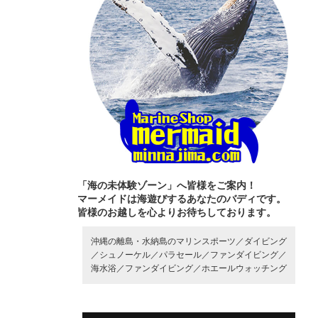
「海の未体験ゾーン」へ皆様をご案内！
マーメイドは海遊びするあなたのバディです。
皆様のお越しを心よりお待ちしております。
沖縄の離島・水納島のマリンスポーツ／
ダイビング
／
シュノーケル／
パラセール／
ファンダイビング／
海水浴／
ファンダイビング／
ホエールウォッチング