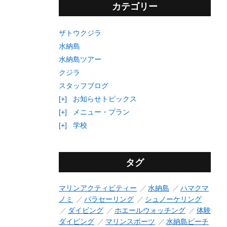
カテゴリー
ザトウクジラ
水納島
水納島ツアー
クジラ
スタッフブログ
[+]
お知らせトピックス
[+]
メニュー・プラン
[+]
学校
タグ
マリンアクティビティー
水納島
ハマクマ
ノミ
パラセーリング
シュノーケリング
ダイビング
ホエールウォッチング
体験
ダイビング
マリンスポーツ
水納島ビーチ