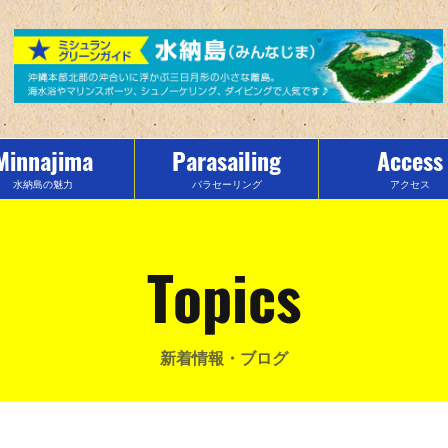
Minnajima
Parasailing
Access
水納島の魅力
パラセーリング
アクセス
Topics
新着情報・ブログ