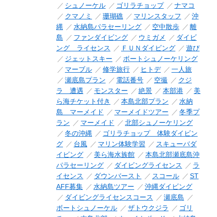
シュノーケル
ゴリラチョップ
ナマコ
クマノミ
珊瑚礁
マリンスタッフ
沖
縄
水納島パラセーリング
空中散歩
離
島
ファンダイビング
ウミガメ
ダイビ
ング ライセンス
ＦＵＮダイビング
遊び
ジェットスキー
ボートシュノーケリング
マーブル
修学旅行
ヒトデ
一人旅
瀬底島プラン
電話番号
空撮
クジ
ラ 遭遇
モンスター
絶景
本部港
美
ら海チケット付き
本島北部プラン
水納
島 マーメイド
マーメイドツアー
冬季プ
ラン
マーメイド
北部シュノーケリング
冬の沖縄
ゴリラチョップ 体験ダイビン
グ
台風
マリン体験学習
スキューバダ
イビング
美ら海水族館
本島北部瀬底島沖
パラセーリング
ダイビングライセンス
ラ
イセンス
ダウンバースト
スコール
ST
AFF募集
水納島ツアー
沖縄ダイビング
ダイビングライセンスコース
瀬底島
ボートシュノーケル
ザトウクジラ
ゴリ