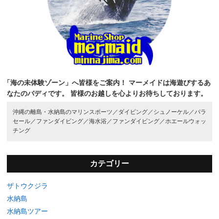
「海の未体験ゾーン」へ皆様をご案内！
マーメイドは海遊びするあ
なたのバディです。
皆様のお越しを心よりお待ちしております。
沖縄の離島・水納島のマリンスポーツ／
ダイビング／
シュノーケル／
パラ
セール／
ファンダイビング／
海水浴／
ファンダイビング／
ホエールウォッ
チング
カテゴリー
ザトウクジラ
水納島
水納島ツアー