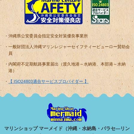
沖縄県公安委員会指定安全対策優良事業所
一般財団法人沖縄マリンレジャーセイフティービューロー賛助会
員
内閣府不定期航路事業届出（渡久地港～水納港、本部港～水納
港）
【 ISO24803適合サービスプロバイダー 】
マリンショップ マーメイド（沖縄・水納島・パラセ―リン