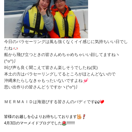
今日のパラセーリングは風も強くなくイイ感じに気持ちいい日でし
たね
船から飛び立つときの皆さんめちゃめちゃいい顔してますねヽ
(^o^)丿
叫び声も良く聞こえて皆さん楽しそうでしたね(笑)
本土の方はパラセーリングしてるところがほとんどないので
沖縄来たらしなきゃもったいないですよね
思い出作りの皆さんどうですかヽ(^o^)丿
ＭＥＲＭＡＩＤは海遊びする皆さんのバディです
皆様のお越しを心よりお待ちしております
4月3日
のマーメイドブログでした
!!!!!!!