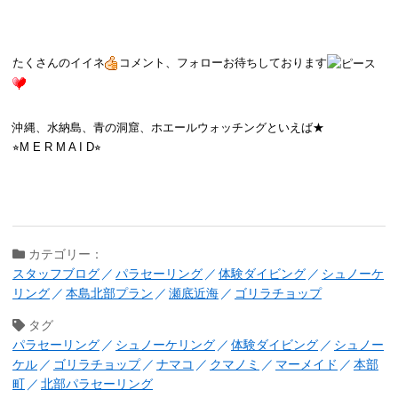
たくさんのイイネ
コメント、フォローお待ちしております
沖縄、水納島、青の洞窟、ホエールウォッチングといえば★
⭐︎M E R M A I D⭐︎
カテゴリー：
スタッフブログ
パラセーリング
体験ダイビング
シュノーケ
リング
本島北部プラン
瀬底近海
ゴリラチョップ
タグ
パラセーリング
シュノーケリング
体験ダイビング
シュノー
ケル
ゴリラチョップ
ナマコ
クマノミ
マーメイド
本部
町
北部パラセーリング