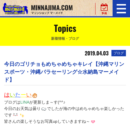
Topics
新着情報・ブログ
2019.04.03
ブログ
今日のゴリチョもめちゃめちゃキレイ【沖縄マリン
スポーツ・沖縄パラセーリング☆水納島マーメイ
ド】
は
い
た
ー
い
ブログは
LINA
が更新しま～す(^^♪
今日のお天気は曇り
でしたが海の中はめちゃめちゃ楽しかった
です
皆さんの楽しそうなお写真upしていきますね～