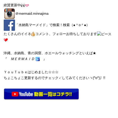
絶賛更新中
＠
mermaid.minnajima
「
水納島マーメイド
」で検索！検索（●＾o＾●）
たくさんのイイネ
コメント、フォローお待ちしております
沖縄、水納島、青の洞窟、ホエールウォッチングといえば★
『
ＭＥＲＭＡＩＤ
』
ＹｏｕＴｕｂｅはじめました☆☆☆
ちょこちょこ更新するのでチェック✓してみてくださいヽ(^o^)丿!!