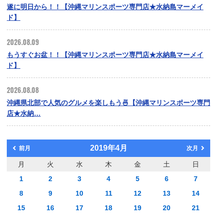
遂に明日から！！【沖縄マリンスポーツ専門店★水納島マーメイ
ド】
2026.08.09
もうすぐお盆！！【沖縄マリンスポーツ専門店★水納島マーメイ
ド】
2026.08.08
沖縄県北部で人気のグルメを楽しもう🍜【沖縄マリンスポーツ専門
店★水納…
2019年4月
前月
次月
月
火
水
木
金
土
日
1
2
3
4
5
6
7
8
9
10
11
12
13
14
15
16
17
18
19
20
21