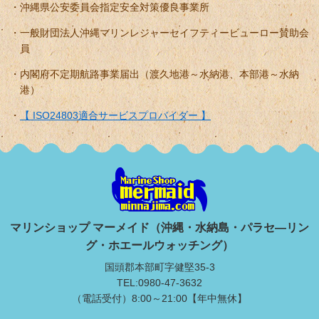
沖縄県公安委員会指定安全対策優良事業所
一般財団法人沖縄マリンレジャーセイフティービューロー賛助会
員
内閣府不定期航路事業届出（渡久地港～水納港、本部港～水納
港）
【 ISO24803適合サービスプロバイダー 】
マリンショップ マーメイド（沖縄・水納島・パラセ―リン
グ・ホエールウォッチング）
国頭郡本部町字健堅35-3
TEL:0980-47-3632
（電話受付）8:00～21:00【年中無休】