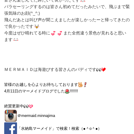
皆さん楽しんでたみたいで良かったです
パラセーリングするのは皆さん初めてだったみたいで、飛ぶまで緊
張気味のお顔(^_^;)
飛んだあとは叫び声が聞こえましたが楽しかったーと帰ってきたの
で良かったです
今度はぜひ晴れてる時に
また全然違う景色が見れると思い
ます
ＭＥＲＭＡＩＤは海遊びする皆さんのバディです
皆様のお越しを心よりお待ちしております
4月11日
のマーメイドブログでした
!!!!!!!
絶賛更新中
＠
mermaid.minnajima
「
水納島マーメイド
」で検索！検索（●＾o＾●）