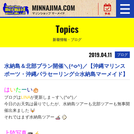
Topics
新着情報・ブログ
2019.04.11
ブログ
水納島＆北部プラン開催＼(^o^)／【沖縄マリンス
ポーツ・沖縄パラセーリング☆水納島マーメイド】
は
い
た
ー
い
ブログは
LINA
が更新しま～す＼(^o^)／
今日のお天気は曇りでしたが、水納島ツアーも北部ツアーも無事開
催出来ました
それではまず水納島ツアー
上陸写真