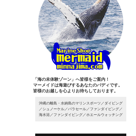
「海の未体験ゾーン」へ皆様をご案内！
マーメイドは海遊びするあなたのバディです。
皆様のお越しを心よりお待ちしております。
沖縄の離島・水納島のマリンスポーツ／
ダイビング
／
シュノーケル／
パラセール／
ファンダイビング／
海水浴／
ファンダイビング／
ホエールウォッチング