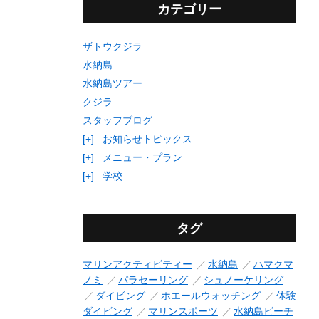
カテゴリー
ザトウクジラ
水納島
水納島ツアー
クジラ
スタッフブログ
[+]
お知らせトピックス
[+]
メニュー・プラン
[+]
学校
タグ
マリンアクティビティー
水納島
ハマクマ
ノミ
パラセーリング
シュノーケリング
ダイビング
ホエールウォッチング
体験
ダイビング
マリンスポーツ
水納島ビーチ