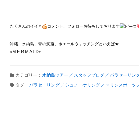
たくさんのイイネ
コメント、フォローお待ちしております
沖縄、水納島、青の洞窟、ホエールウォッチングといえば★
⭐︎M E R M A I D⭐︎
カテゴリー：
水納島ツアー
スタッフブログ
パラセーリン
タグ
パラセーリング
シュノーケリング
マリンスポーツ