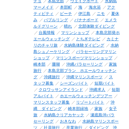
チョ
本島北部
ウェイクボード
水納島
マーメイド
本部町
海
海水浴
アク
ティビティ
ビーチ
伊江島
ニモ
夏休
み
バブルリング
バナナボード
エメラ
ルドグリーン
晴れ
北部体験ダイビング
台風情報
マリンショップ
本島北部発ホ
エールウォッチング
とちぎテレビ
カミナ
リのチャリ旅
水納島体験ダイビング
水納
島シュノーケリング
パラセーリングマリン
ショップ
マリンスポーツマリンショップ
崎本部
珊瑚
沖縄パラセーリング
家族
旅行
本島北部プラン ホエールウォッチン
グ
沖縄旅行
沖縄マリンスポーツ
ス
タッフ募集
シーズンバイト
短期バイト
クロワッサンアイランド
沖縄求人
短期
アルバイト
ホエールウォッチングツアー
マリンスタッフ募集
リゾートバイト
沖
縄 ダイビング
崎本部緑地
家族
女子
旅
水納島クリアカヤック
瀬底島沖パラ
セーリング
おきなわ
水納島マリンスポー
ツ
社員旅行
卒業旅行
ダイビング 沖