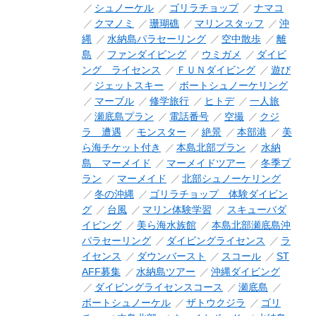
シュノーケル
ゴリラチョップ
ナマコ
クマノミ
珊瑚礁
マリンスタッフ
沖
縄
水納島パラセーリング
空中散歩
離
島
ファンダイビング
ウミガメ
ダイビ
ング ライセンス
ＦＵＮダイビング
遊び
ジェットスキー
ボートシュノーケリング
マーブル
修学旅行
ヒトデ
一人旅
瀬底島プラン
電話番号
空撮
クジ
ラ 遭遇
モンスター
絶景
本部港
美
ら海チケット付き
本島北部プラン
水納
島 マーメイド
マーメイドツアー
冬季プ
ラン
マーメイド
北部シュノーケリング
冬の沖縄
ゴリラチョップ 体験ダイビン
グ
台風
マリン体験学習
スキューバダ
イビング
美ら海水族館
本島北部瀬底島沖
パラセーリング
ダイビングライセンス
ラ
イセンス
ダウンバースト
スコール
ST
AFF募集
水納島ツアー
沖縄ダイビング
ダイビングライセンスコース
瀬底島
ボートシュノーケル
ザトウクジラ
ゴリ