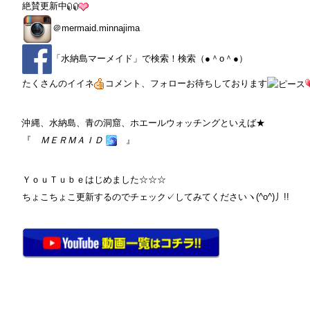
絶賛更新中
＠
mermaid.minnajima
「
水納島マーメイド
」で検索！検索（●＾o＾●）
たくさんのイイネ
コメント、フォローお待ちしております
沖縄、水納島、青の洞窟、ホエールウォッチングといえば★
『
ＭＥＲＭＡＩＤ
』
ＹｏｕＴｕｂｅはじめました☆☆☆
ちょこちょこ更新するのでチェック✓してみてくださいヽ(^o^)丿!!