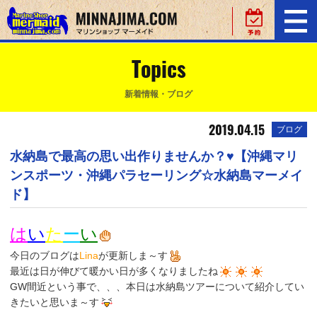
Topics
新着情報・ブログ
2019.04.15
ブログ
水納島で最高の思い出作りませんか？♥【沖縄マリ
ンスポーツ・沖縄パラセーリング☆水納島マーメイ
ド】
は
い
た
ー
い
今日のブログは
Lina
が更新しま～す
最近は日が伸びて暖かい日が多くなりましたね
GW間近という事で、、、本日は水納島ツアーについて紹介してい
きたいと思いま～す