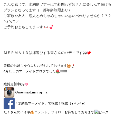
こんな感じで、水納島ツアーは年齢問わず皆さんに楽しんで頂ける
プランとなってます（一部年齢制限あり）
ご家族や友人、恋人とめちゃめちゃいい思い出作りませんか？？？
＼(^o^)／
ご予約おまちしてま～す
ＭＥＲＭＡＩＤは海遊びする皆さんのバディです
皆様のお越しを心よりお待ちしております
4月15日
のマーメイドブログでした
!!!!!!!
絶賛更新中
＠
mermaid.minnajima
「
水納島マーメイド
」で検索！検索（●＾o＾●）
たくさんのイイネ
コメント、フォローお待ちしております