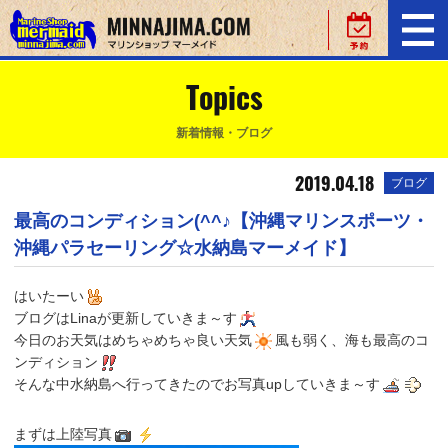
Topics
新着情報・ブログ
2019.04.18
ブログ
最高のコンディション(^^♪【沖縄マリンスポーツ・
沖縄パラセーリング☆水納島マーメイド】
はいたーい
ブログはLinaが更新していきま～す
今日のお天気はめちゃめちゃ良い天気
風も弱く、海も最高のコ
ンディション
そんな中水納島へ行ってきたのでお写真upしていきま～す
まずは上陸写真