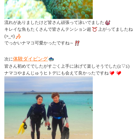
流れがありましたけど皆さん頑張って泳いでました
キレイな魚もたくさんで皆さんテンション超
上がってましたね
(>_<)
でっかいナマコ可愛かったですね～
体験ダイビング
次に
皆さん初めてでしたがすごく上手に泳げて楽しそうでした(≧▽≦)
ナマコやまんじゅうヒトデにも会えて良かったですね