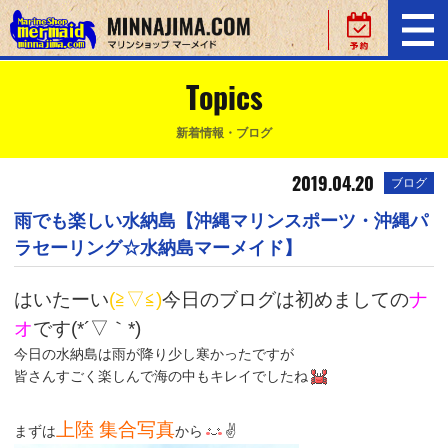
Topics
新着情報・ブログ
2019.04.20
ブログ
雨でも楽しい水納島【沖縄マリンスポーツ・沖縄パ
ラセーリング☆水納島マーメイド】
はいたーい
(≧▽≦)
今日のブログは初めましての
ナ
オ
です(*´▽｀*)
今日の水納島は雨が降り少し寒かったですが
皆さんすごく楽しんで海の中もキレイでしたね
上陸 集合写真
まずは
から
✌