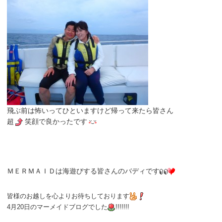
飛ぶ前は怖いってひといますけど帰って来たら皆さん
超
笑顔で良かったです
ＭＥＲＭＡＩＤは海遊びする皆さんのバディです
皆様のお越しを心よりお待ちしております
4月20日
のマーメイドブログでした
!!!!!!!