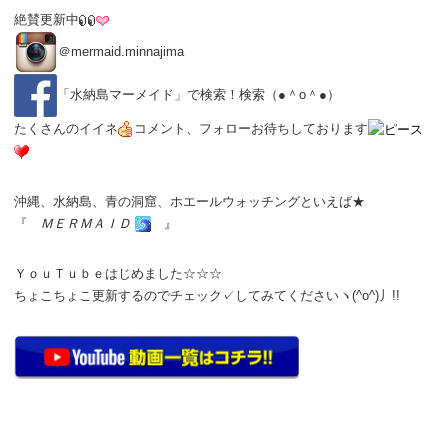
絶賛更新中
＠
mermaid.minnajima
「
水納島マーメイド
」で検索！検索（●＾o＾●）
たくさんのイイネ
コメント、フォローお待ちしております
沖縄、水納島、青の洞窟、ホエールウォッチングといえば★
『
ＭＥＲＭＡＩＤ
』
ＹｏｕＴｕｂｅはじめました☆☆☆
ちょこちょこ更新するのでチェック✓してみてくださいヽ(^o^)丿!!